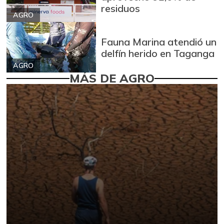
residuos
AGRO
Fauna Marina atendió un
delfín herido en Taganga
AGRO
MÁS DE AGRO