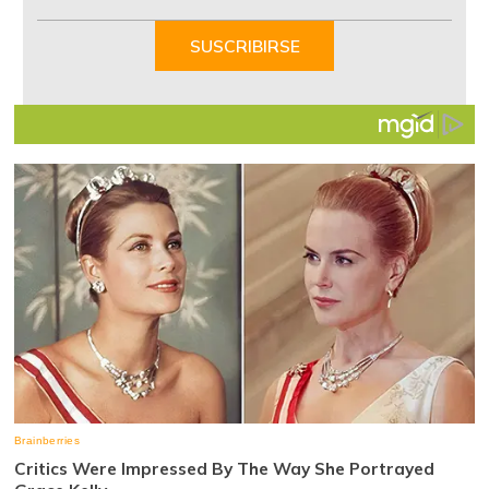
1
of
SUSCRIBIRSE
7