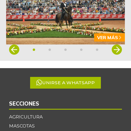
VER MÁS
Item
1
of
5
UNIRSE A WHATSAPP
SECCIONES
AGRICULTURA
MASCOTAS