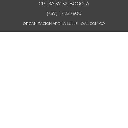
CR. 13A 37-32, BOGOTÁ
(+57) 1 4227600
ORGANIZACIÓN ARDILA LÜLLE - OAL.COM.CO