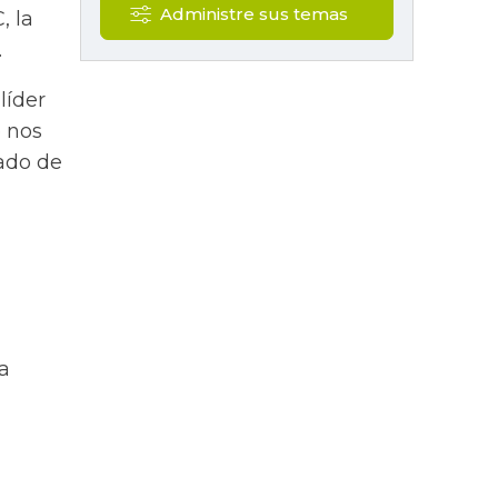
Administre sus temas
, la
.
líder
e nos
ado de
a