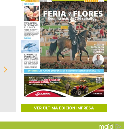
BITÁCORA EMPRESARIAL 10.000 LR
Recopilación clasificada por sectores económi
02
regiones del comportamiento general y detall
de las 10.000 primeras empresas en ventas e
Colombia.
VER ÚLTIMA EDICIÓN IMPRESA