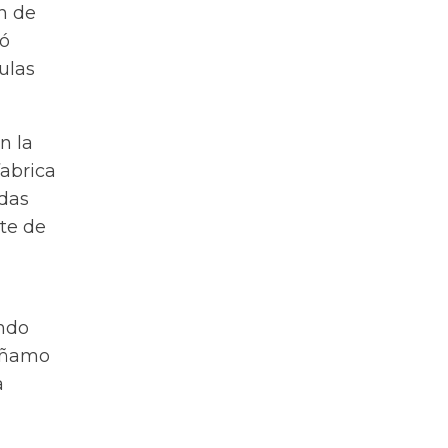
n de
có
ulas
n la
fabrica
ndas
te de
ando
cáñamo
a