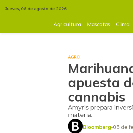
Jueves, 06 de agosto de 2026
INICIO
AGRICULTURA
Marihuana pero sin sus plantas: La apuesta
Agricultura
Mascotas
Clima
AGRO
Marihuana 
apuesta d
cannabis
Amyris prepara inversi
materia.
Bloomberg
05 de f