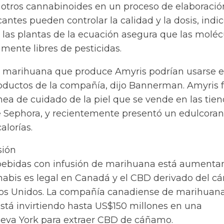
y otros cannabinoides en un proceso de elaboració
cantes pueden controlar la calidad y la dosis, indi
 las plantas de la ecuación asegura que las moléc
mente libres de pesticidas.
 marihuana que produce Amyris podrían usarse e
roductos de la compañía, dijo Bannerman. Amyris 
nea de cuidado de la piel que se vende en las tie
 Sephora, y recientemente presentó un edulcoran
alorías.
sión
s bebidas con infusión de marihuana está aument
nabis es legal en Canadá y el CBD derivado del 
dos Unidos. La compañía canadiense de marihuan
tá invirtiendo hasta US$150 millones en una
ueva York para extraer CBD de cáñamo.