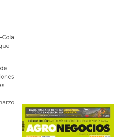
a-Cola
nque
 de
llones
as
marzo,