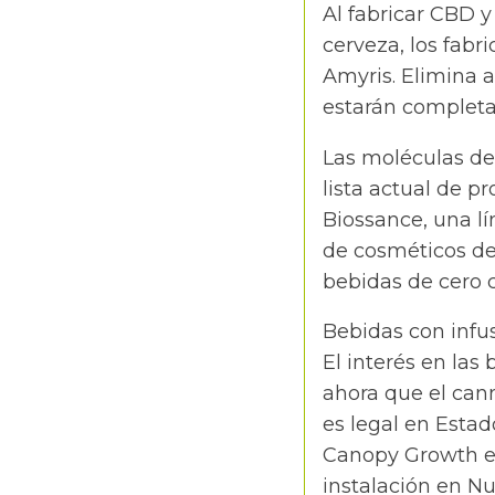
Al fabricar CBD 
cerveza, los fabri
Amyris. Elimina a
estarán completa
Las moléculas de
lista actual de p
Biossance, una lí
de cosméticos de
bebidas de cero c
Bebidas con infu
El interés en la
ahora que el can
es legal en Esta
Canopy Growth es
instalación en N