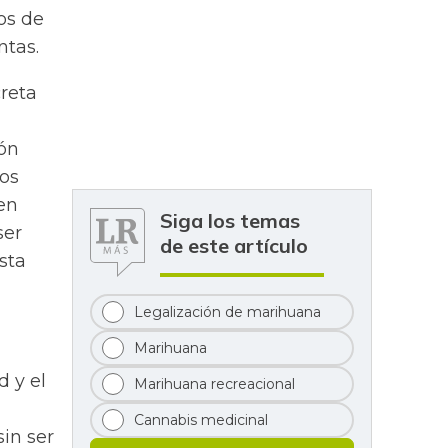
os de
ntas.
reta
ión
vos
en
Siga los temas
ser
de este artículo
sta
Legalización de marihuana
Marihuana
d y el
Marihuana recreacional
Cannabis medicinal
in ser