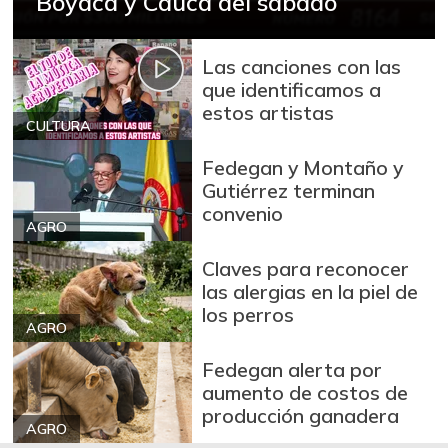
Boyacá y Cauca del sábado
Las canciones con las
que identificamos a
estos artistas
CULTURA
Fedegan y Montaño y
Gutiérrez terminan
convenio
AGRO
Claves para reconocer
las alergias en la piel de
los perros
AGRO
Fedegan alerta por
aumento de costos de
producción ganadera
AGRO