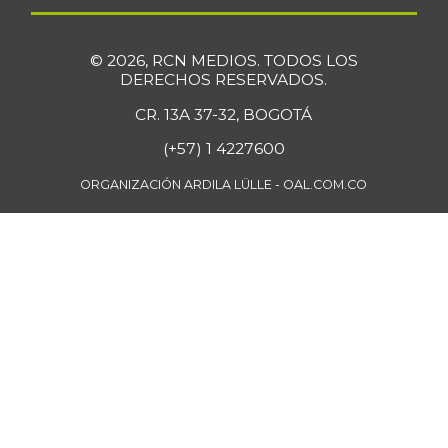
© 2026, RCN MEDIOS. TODOS LOS
DERECHOS RESERVADOS.
CR. 13A 37-32, BOGOTÁ
(+57) 1 4227600
ORGANIZACIÓN ARDILA LÜLLE - OAL.COM.CO