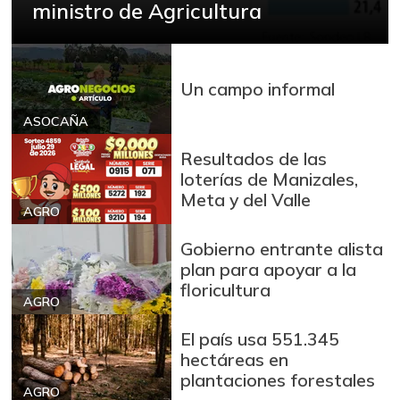
ministro de Agricultura
Un campo informal
ASOCAÑA
Resultados de las
loterías de Manizales,
Meta y del Valle
AGRO
Gobierno entrante alista
plan para apoyar a la
floricultura
AGRO
El país usa 551.345
hectáreas en
plantaciones forestales
AGRO