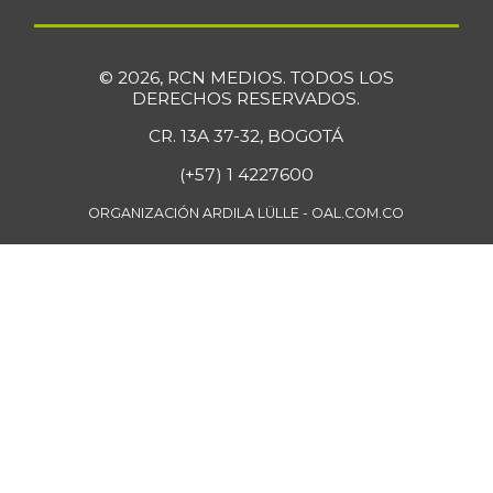
© 2026, RCN MEDIOS. TODOS LOS
DERECHOS RESERVADOS.
CR. 13A 37-32, BOGOTÁ
(+57) 1 4227600
ORGANIZACIÓN ARDILA LÜLLE - OAL.COM.CO