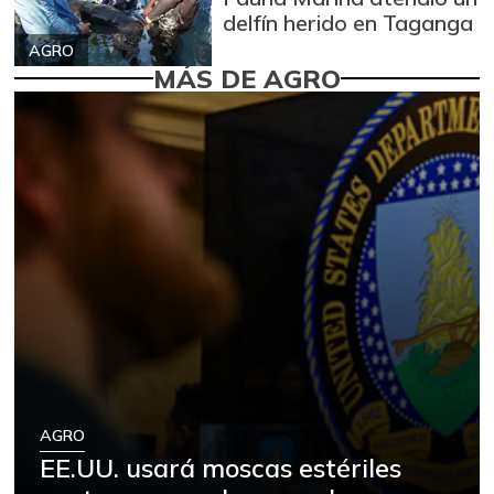
delfín herido en Taganga
AGRO
MÁS DE AGRO
AGRO
EE.UU. usará moscas estériles