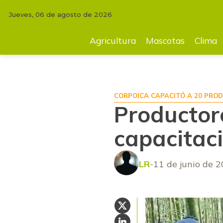
Jueves, 06 de agosto de 2026
INICIO
AGRICULTURA
Productores de caucho reciben capacitación en
Agricultura
Mascotas
Clima
CORPOICA CAPACITÓ A 20 PRO
Productor
capacitac
LR
11 de junio de 