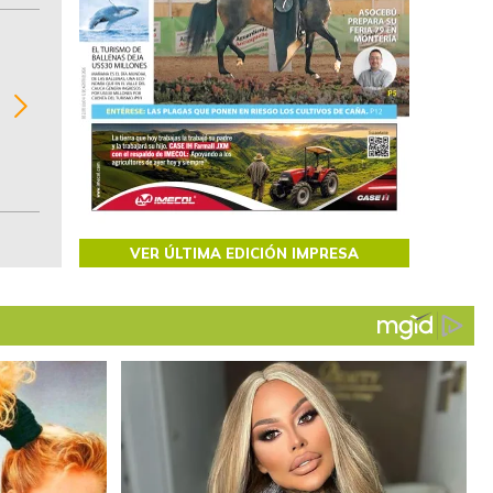
BITÁCORA EMPRESARIAL 10.000 LR
Recopilación clasificada por sectores económi
02
regiones del comportamiento general y detall
de las 10.000 primeras empresas en ventas e
Colombia.
VER ÚLTIMA EDICIÓN IMPRESA