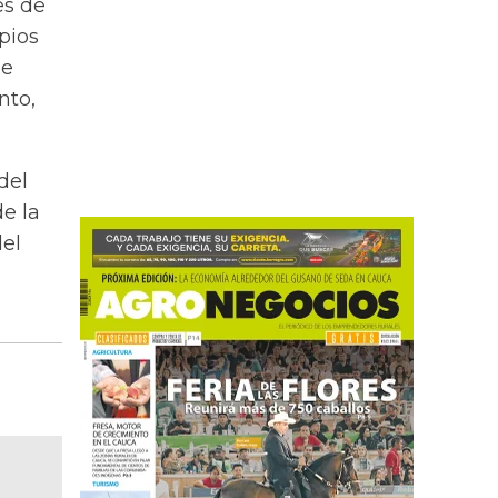
es de
pios
de
nto,
del
e la
el