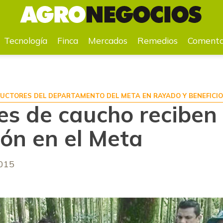
 el Meta
Tecnología
Finca
Mercados
Remedios
Comenta
DUCTORES DEL DEPARTAMENTO DEL META EN RAYADO Y BENEFICIO
es de caucho reciben
ión en el Meta
2015