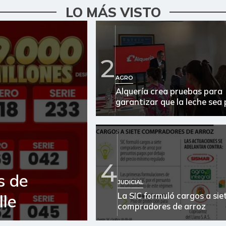
LO MÁS VISTO
2
AGRO
Alquería crea pruebas para
garantizar que la leche sea
4
s de
JUDICIAL
La SIC formuló cargos a sie
lle
compradores de arroz