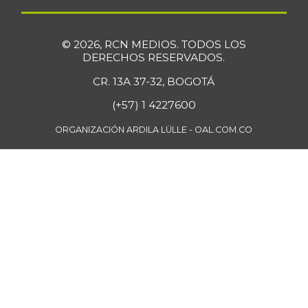
© 2026, RCN MEDIOS. TODOS LOS
DERECHOS RESERVADOS.
CR. 13A 37-32, BOGOTÁ
(+57) 1 4227600
ORGANIZACIÓN ARDILA LÜLLE - OAL.COM.CO