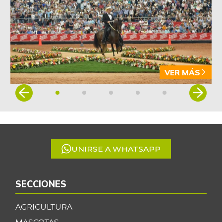
VER MÁS
Item
1
of
5
UNIRSE A WHATSAPP
SECCIONES
AGRICULTURA