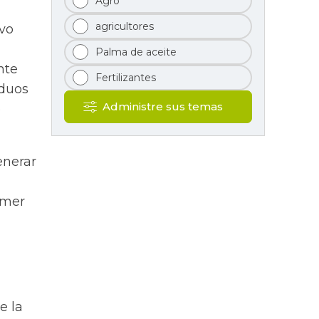
Agro
agricultores
evo
Palma de aceite
nte
Fertilizantes
iduos
Administre sus temas
o
enerar
imer
e la