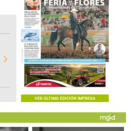
BITÁCORA EMPRESARIAL 10.000 LR
Recopilación clasificada por sectores económi
02
regiones del comportamiento general y detall
de las 10.000 primeras empresas en ventas e
Colombia.
VER ÚLTIMA EDICIÓN IMPRESA