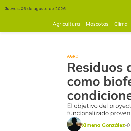
Jueves, 06 de agosto de 2026
INICIO
AGRICULTURA
Residuos de palma africana se usarían como bi
Agricultura
Mascotas
Clima
AGRO
Residuos 
como biofe
condicione
El objetivo del proyec
funcionalizado prove
Ximena González
0