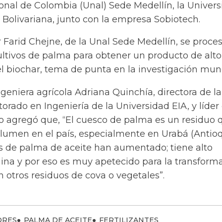
onal de Colombia (Unal) Sede Medellín, la Univer
ia Bolivariana, junto con la empresa Sobiotech.
 Farid Chejne, de la Unal Sede Medellín, se proce
ultivos de palma para obtener un producto de alto
 biochar, tema de punta en la investigación mund
ingeniera agrícola Adriana Quinchía, directora de la
torado en Ingeniería de la Universidad EIA, y líder
o agregó que, “El cuesco de palma es un residuo 
olumen en el país, especialmente en Urabá (Antioq
os de palma de aceite han aumentado; tiene alto
nina y por eso es muy apetecido para la transform
n otros residuos de cova o vegetales”.
ORES
PALMA DE ACEITE
FERTILIZANTES