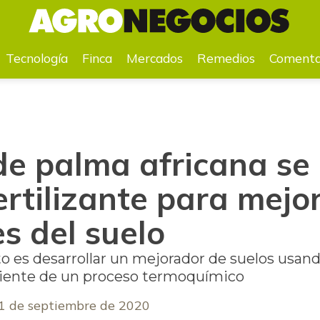
ofertilizante para mejorar condiciones del suelo
Tecnología
Finca
Mercados
Remedios
Comenta
de palma africana se
rtilizante para mejo
s del suelo
to es desarrollar un mejorador de suelos usan
niente de un proceso termoquímico
1 de septiembre de 2020