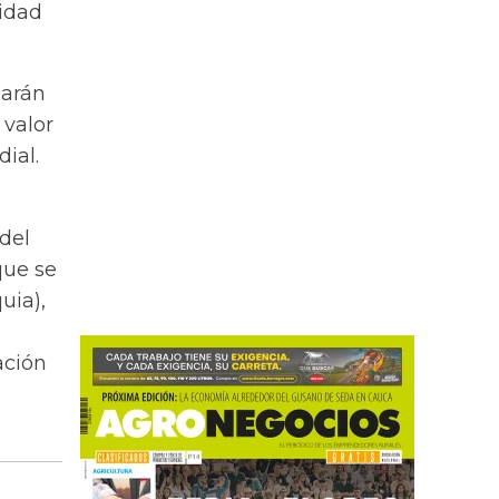
sidad
sarán
 valor
ial.
 del
que se
uia),
ación