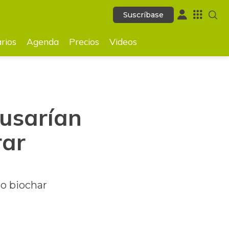
Suscríbase
Suscríbase
GUARDAR
rios
Agenda
Precios
Videos
 usarían
rar
do biochar