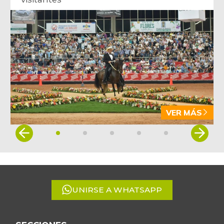
VER MÁS
Item
1
of
5
UNIRSE A WHATSAPP