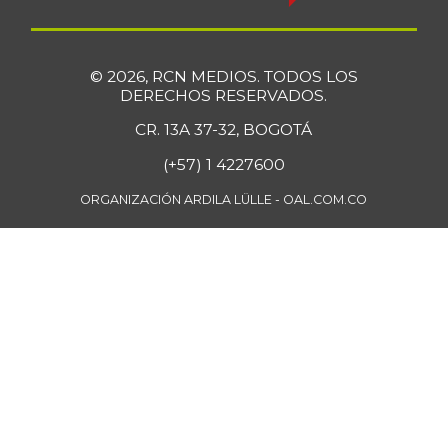
© 2026, RCN MEDIOS. TODOS LOS
DERECHOS RESERVADOS.
CR. 13A 37-32, BOGOTÁ
(+57) 1 4227600
ORGANIZACIÓN ARDILA LÜLLE - OAL.COM.CO