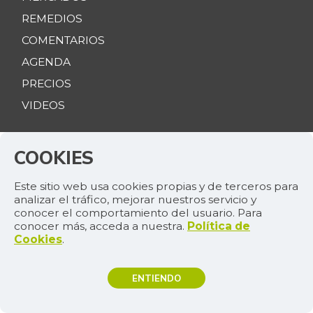
REMEDIOS
COMENTARIOS
AGENDA
PRECIOS
VIDEOS
MANTÉNGASE CONECTADO
COOKIES
MESA DE GENERACIÓN DE CONTENIDOS
Este sitio web usa cookies propias y de terceros para
NUESTROS PRODUCTOS
analizar el tráfico, mejorar nuestros servicio y
conocer el comportamiento del usuario. Para
CONTÁCTENOS
conocer más, acceda a nuestra.
Política de
Cookies
.
AVISO DE PRIVACIDAD
TÉRMINOS Y CONDICIONES
ENTIENDO
POLÍTICA DE TRATAMIENTO DE INFORMACIÓN
TEMAS DE INTERÉS
POLÍTICA DE COOKIES