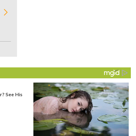
Recopilación clasificada por sectores económi
02
regiones del comportamiento general y detall
de las 10.000 primeras empresas en ventas e
Colombia.