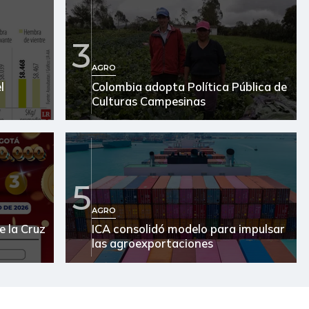
3
AGRO
l
Colombia adopta Política Pública de
Culturas Campesinas
5
AGRO
e la Cruz
ICA consolidó modelo para impulsar
las agroexportaciones