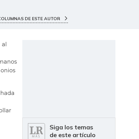
COLUMNAS DE ESTE AUTOR
 al
 manos
monios
echada
llar
Siga los temas
de este artículo