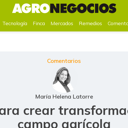
transformación del campo agrícola
Tecnología
Finca
Mercados
Remedios
Comenta
Comentarios
María Helena Latorre
ara crear transforma
campo agrícola