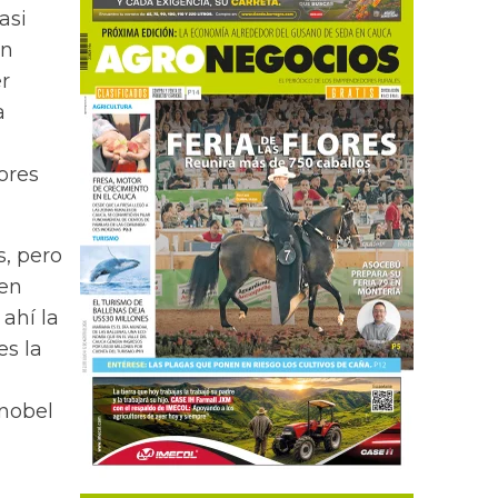
asi
on
er
a
ores
, pero
ien
ahí la
es la
 nobel