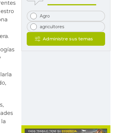
rentes
uestro
Agro
ona
agricultores
era.
Administre sus temas
logías
y
larla
do,
s,
dades
 la