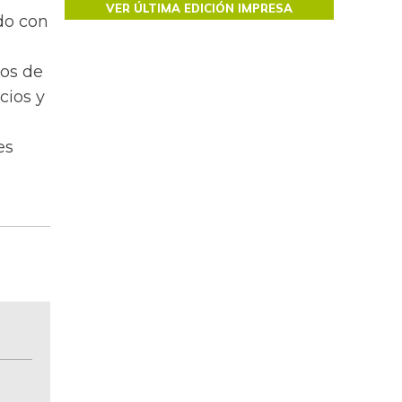
VER ÚLTIMA EDICIÓN IMPRESA
do con
s
os de
cios y
es
BITÁCORA EMPRESARIAL 10.000 LR