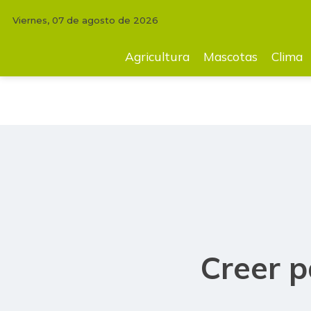
Viernes, 07 de agosto de 2026
INICIO
COMENTARIOS
MARÍA HELENA LATORRE
Creer para crear 
Agricultura
Mascotas
Clima
Creer p