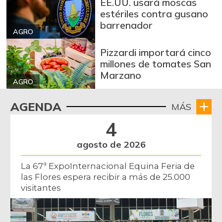
EE.UU. usará moscas
Arroz de segunda
$ 3.162,00
estériles contra gusano
-0,53%
07/25/2026
barrenador
AGRO
Arroz excelso
$ 3.636,56
+0,19%
Pizzardi importará cinco
07/25/2026
millones de tomates San
Arroz paddy verde
$ 1.572,00
Marzano
AGRO
+52,37%
12/09/2023
Arroz sopa cristal
$ 2.415,00
AGENDA
MÁS
+0,84%
07/25/2026
4
Arveja amarilla
$ 3.685,86
agosto de 2026
seca importada
-2,04%
07/25/2026
La 67ª ExpoInternacional Equina Feria de
las Flores espera recibir a más de 25.000
Arveja enlatada
$ 14.130,40
visitantes
+2,79%
07/25/2026
Arveja verde
$ 6.022,87