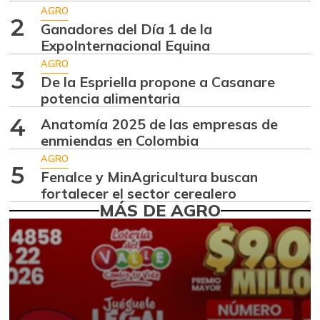
Aguacate hass
$ 7.289,10
AGRO
-2,98%
2
07/25/2026
Ganadores del Día 1 de la
ExpoInternacional Equina
Aguacate
$ 8.366,30
papelillo
AGRO
3
-1,18%
De la Espriella propone a Casanare
07/25/2026
potencia alimentaria
Ahuyama
$ 1.634,56
4
Anatomía 2025 de las empresas de
-0,51%
07/25/2026
enmiendas en Colombia
Ahuyamín
AGRO
$ 1.672,87
5
Fenalce y MinAgricultura buscan
+7,50%
07/25/2026
fortalecer el sector cerealero
Ajo
MÁS DE AGRO
$ 6.102,86
-2,18%
07/25/2026
Ají dulce
$ 2.880,14
+4,83%
01/17/2015
Ají topito dulce
$ 3.229,50