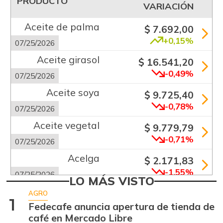
PRODUCTO
VARIACIÓN
Aceite de palma
$ 7.692,00
+0,15%
07/25/2026
Aceite girasol
$ 16.541,20
-0,49%
07/25/2026
Aceite soya
$ 9.725,40
-0,78%
07/25/2026
Aceite vegetal
$ 9.779,79
-0,71%
07/25/2026
Acelga
$ 2.171,83
-1,55%
07/25/2026
LO MÁS VISTO
Aguacate común
$ 6.672,89
AGRO
1
+6,24%
Fedecafe anuncia apertura de tienda de
07/25/2026
café en Mercado Libre