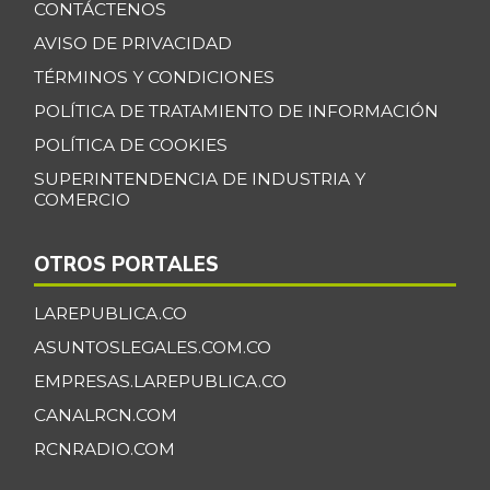
CONTÁCTENOS
Banano Bocadillo
$ 2.406,00
AVISO DE PRIVACIDAD
+0,52%
07/25/2026
TÉRMINOS Y CONDICIONES
Banano Urabá
$ 2.324,08
POLÍTICA DE TRATAMIENTO DE INFORMACIÓN
-0,09%
07/25/2026
POLÍTICA DE COOKIES
Banano criollo
SUPERINTENDENCIA DE INDUSTRIA Y
$ 1.917,06
COMERCIO
-0,16%
07/25/2026
Berenjena
$ 4.818,38
OTROS PORTALES
+3,82%
07/25/2026
LAREPUBLICA.CO
Blanquillo entero
$ 17.625,00
fresco
ASUNTOSLEGALES.COM.CO
+2,17%
EMPRESAS.LAREPUBLICA.CO
07/25/2026
CANALRCN.COM
Bocachico criollo
$ 22.140,43
fresco
RCNRADIO.COM
-7,15%
07/25/2026