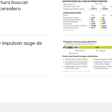
ltura buscan
 cerealero
y impulsan auge de