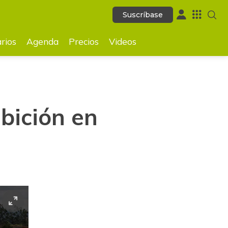
Suscríbase
Suscríbase
GUARDAR
rios
Agenda
Precios
Videos
bición en