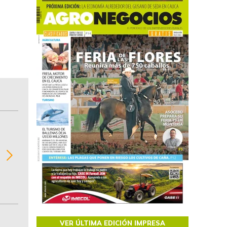
BITÁCORA EMPRESARIAL 10.000 LR
Recopilación clasificada por sectores económi
02
regiones del comportamiento general y detall
de las 10.000 primeras empresas en ventas e
Colombia.
VER ÚLTIMA EDICIÓN IMPRESA