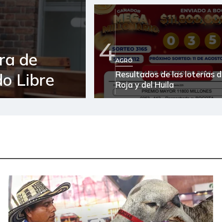
4
ra de
AGRO
Resultados de las loterías d
o Libre
Roja y del Huila