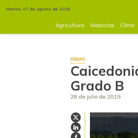
Viernes, 07 de agosto de 2026
INICIO
FERIAS
Caicedonia será la sede de exhibición en Grado B
Agricultura
Mascotas
Clima
FERIAS
Caicedonia
Grado B
28 de julio de 2015