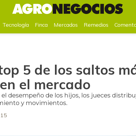
cado
Tecnología
Finca
Mercados
Remedios
Comenta
 top 5 de los saltos m
 en el mercado
l desempeño de los hijos, los jueces distribu
amiento y movimientos.
015