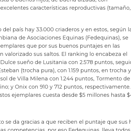
xcelentes características reproductivas (tamaño, 
o del país hay 33.000 criaderos y en estos, según l
biana de Asociaciones Equinas (Fedequinas), se
jemplares que por sus buenos puntajes en las
valorizado sus saltos. El ranking lo encabeza el
 Dulce sueño de Lusitania con 2.578 puntos, segu
teban (trocha pura), con 1.159 puntos, en trocha y
ol de Villa Milena con 1.244 puntos, Tormento de 
fino; y Onix con 910 y 712 puntos, respectivamente
estos ejemplares cuesta desde $5 millones hasta 
 se da gracias a que reciben el puntaje que sus h
as competencias, por eso Fedequinas, lleva todos