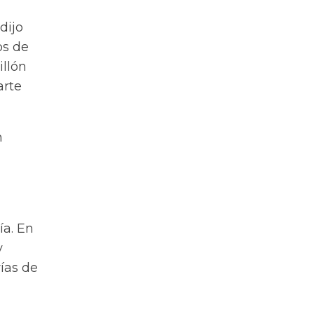
dijo
os de
illón
arte
n
ía. En
y
ías de