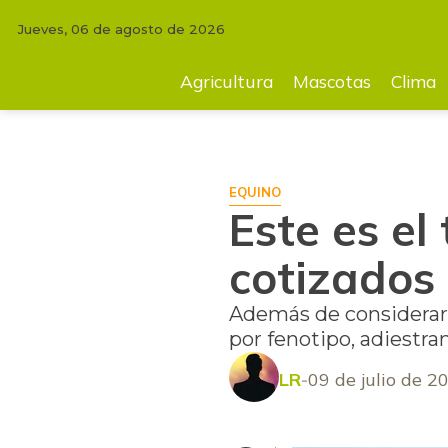
Jueves, 06 de agosto de 2026
INICIO
FERIAS
Este es el top 5 de los saltos más cotizados en el mer
Agricultura
Mascotas
Clima
EQUINO
Este es el
cotizados
Además de considerar e
por fenotipo, adiestr
LR
09 de julio de 2