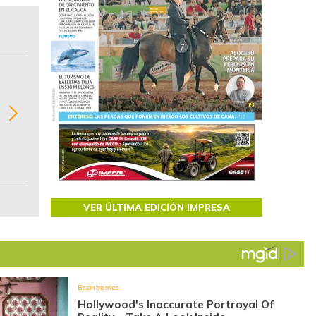
BITÁCORA EMPRESARIAL 10.000 LR
Recopilación clasificada por sectores económi
02
regiones del comportamiento general y detall
de las 10.000 primeras empresas en ventas e
Colombia.
VER ÚLTIMA EDICIÓN IMPRESA