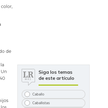
color,
a
ido de
la
. Un
Siga los temas
de este artículo
$40
Caballo
ijos
Caballistas
 los