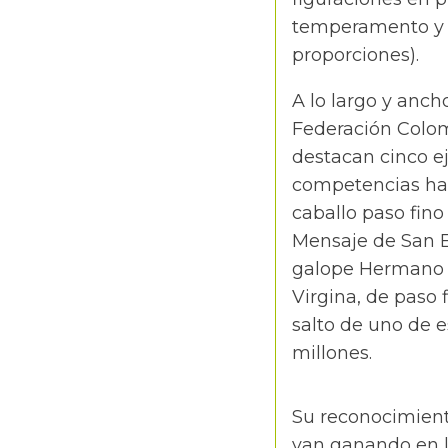
temperamento y e
proporciones).
A lo largo y anch
Federación Colom
destacan cinco e
competencias han 
caballo paso fino
Mensaje de San Es
galope Hermano s
Virgina, de paso 
salto de uno de 
millones.
Su reconocimiento
van ganando en l