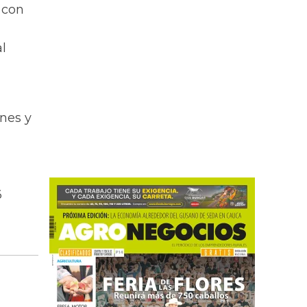
 con
l
nes y
6