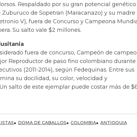
dorsos. Respaldado por su gran potencial genético
e Zuburuco de Sopetran (Maracanazo) y su madre
(Petronio V), fuera de Concurso y Campeona Mundia
ra. Su salto vale $2 millones.
usitania
nsiderado fuera de concurso, Campeón de campeo
or Reproductor de paso fino colombiano durante
cutivos (2011-2014), según Fedequinas. Entre sus
ina su docilidad, su color, velocidad y
n salto de este ejemplar puede costar más de $
ISTAS
DOMA DE CABALLOS
COLOMBIA
ANTIOQUIA