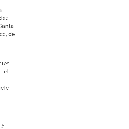
e
lez.
 Santa
co, de
ntes
o el
jefe
 y