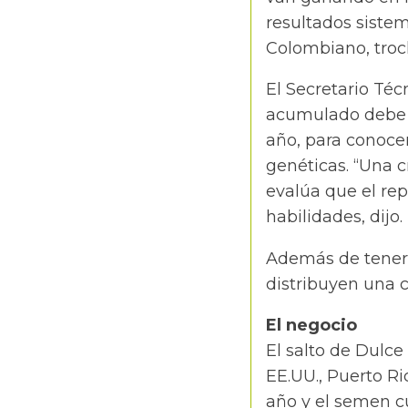
resultados sistem
Colombiano, troch
El Secretario Téc
acumulado debe s
año, para conocer
genéticas. “Una 
evalúa que el rep
habilidades, dijo.
Además de tener 
distribuyen una c
El negocio
El salto de Dulc
EE.UU., Puerto R
año y el semen cu