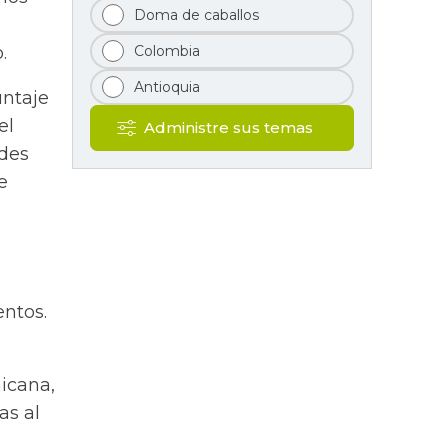
Doma de caballos
Colombia
.
Antioquia
untaje
el
Administre sus temas
ades
e
entos.
icana,
as al