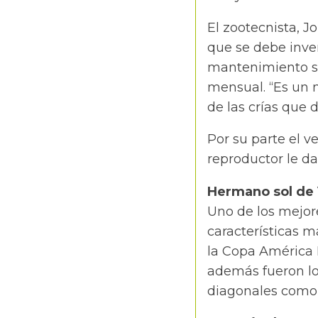
El zootecnista, J
que se debe inve
mantenimiento so
mensual. “Es un n
de las crías que d
Por su parte el v
reproductor le da
Hermano sol de V
Uno de los mejore
características m
la Copa América E
además fueron lo
diagonales como 