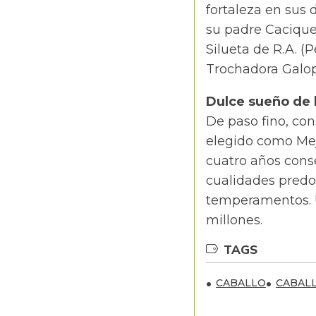
fortaleza en sus 
su padre Caciqu
Silueta de R.A. 
Trochadora Galope
Dulce sueño de l
De paso fino, co
elegido como Mej
cuatro años conse
cualidades predom
temperamentos. U
millones.
TAGS
CABALLO
CABALL