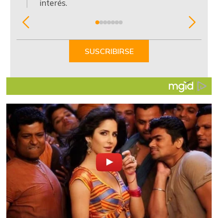
interés.
Item
1
of
SUSCRIBIRSE
7