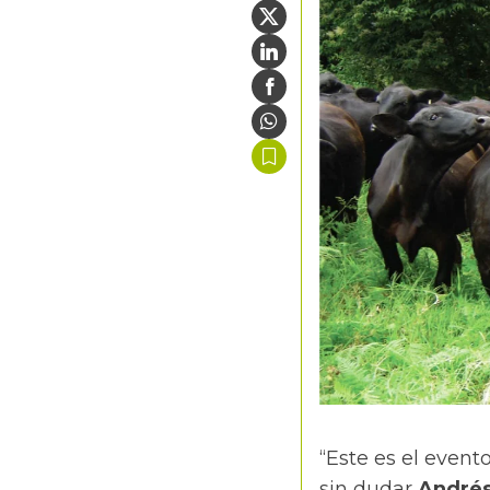
“Este es el even
sin dudar
Andrés