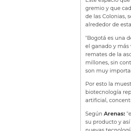
Este espacio que 
gremio y que cad
de las Colonias, 
alrededor de est
“Bogotá es una d
el ganado y más 
remates de la as
millones, sin con
son muy importan
Por esto la mues
biotecnología re
artificial, concen
Según
Arenas:
“
su producto y as
nuevas tecnología