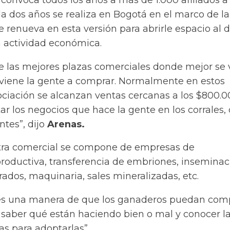
convoca todos los años a más de 1.000 afiliados a
a dos años se realiza en Bogotá en el marco de la
se renueva en esta versión para abrirle espacio al 
a actividad económica.
e las mejores plazas comerciales donde mejor se
viene la gente a comprar. Normalmente en estos
ociación se alcanzan ventas cercanas a los $800.
tar los negocios que hace la gente en los corrales,
tes”, dijo
Arenas.
tra comercial se compone de empresas de
productiva, transferencia de embriones, inseminac
trados, maquinaria, sales mineralizadas, etc.
es una manera de que los ganaderos puedan com
í saber qué están haciendo bien o mal y conocer l
s para adoptarlas”.