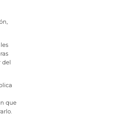
ón,
ales
ras
 del
plica
ón que
arlo.