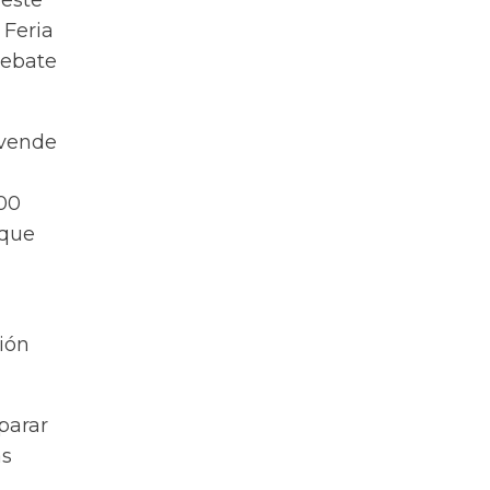
 este
 Feria
debate
 vende
000
 que
ión
parar
as