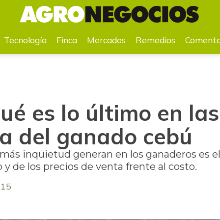
del ganado cebú
Tecnología
Finca
Mercados
Remedios
Comenta
é es lo último en las
ía del ganado cebú
más inquietud generan en los ganaderos es el 
 de los precios de venta frente al costo.
015