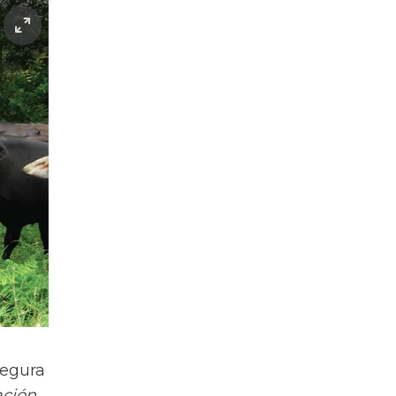
segura
ación