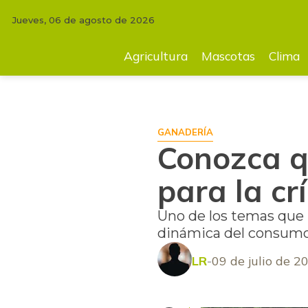
Jueves, 06 de agosto de 2026
INICIO
FINCA
Conozca qué es lo último en las prácticas para la cría 
Agricultura
Mascotas
Clima
GANADERÍA
Conozca qu
para la cr
Uno de los temas que 
dinámica del consumo y
LR
09 de julio de 2