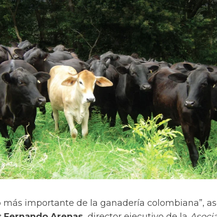
to más importante de la ganadería colombiana”, a
 Fernando Arenas,
director ejecutivo de la
Asoci