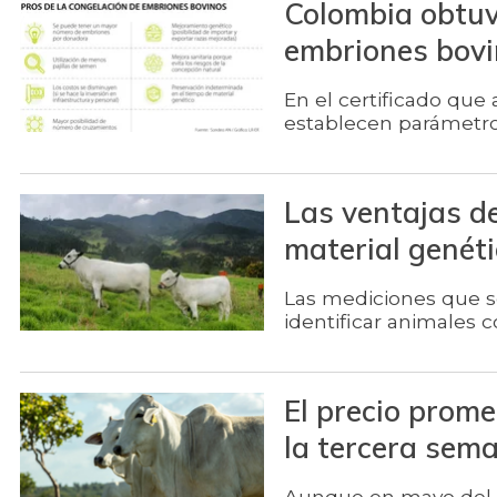
Colombia obtuv
embriones bovi
En el certificado que
establecen parámetro
Las ventajas d
material genéti
Las mediciones que se 
identificar animales
El precio prom
la tercera sem
Aunque en mayo del a