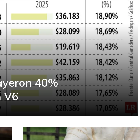
ayeron 40%
n V6