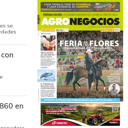
ses se
edades
 con
de
.860 en
o ganadero