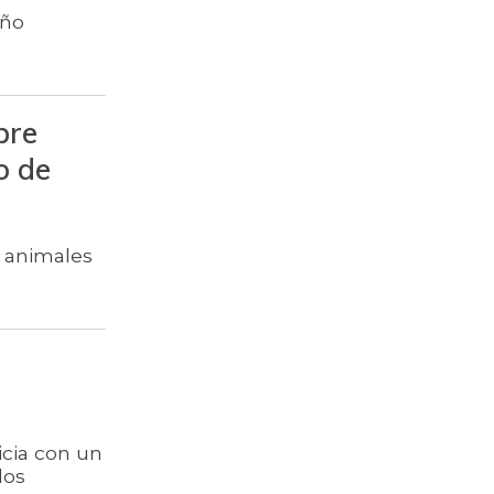
eño
$ 1.672,87
Ahuyamín
$ 6.102,86
Ajo
$ 2.880,14
Ají dulce
bre
o de
$ 3.229,50
Ají topito dulce
Alas de pollo sin
$ 9.411,93
costillar
e animales
Almejas con
$ 8.709,67
concha
Almejas sin
$ 19.277,67
concha
$ 1.708,72
Apio
icia con un
Arracacha
dos
$ 4.760,47
amarilla