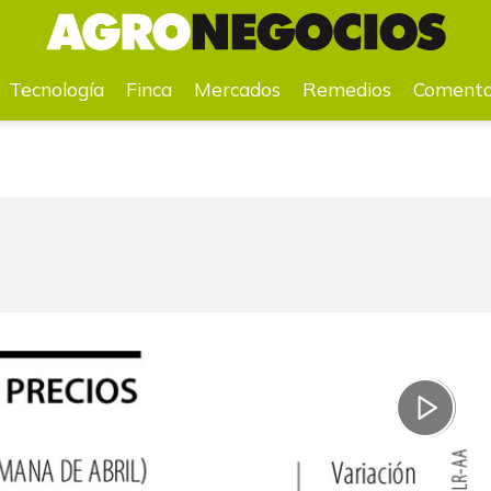
a
Mercados
Remedios
Comentarios
Agenda
Pr
Tecnología
Finca
Mercados
Remedios
Comenta