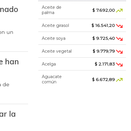
anado
Aceite de
$ 7.692,00
palma
$ 16.541,20
Aceite girasol
on un
$ 9.725,40
Aceite soya
$ 9.779,79
Aceite vegetal
e han
$ 2.171,83
Acelga
Aguacate
$ 6.672,89
común
a de
$ 7.289,10
Aguacate hass
Aguacate
$ 8.366,30
ar la
papelillo
$ 1.634,56
Ahuyama