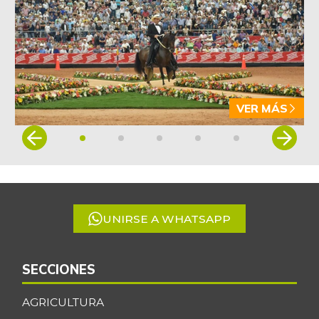
VER MÁS
Item
1
of
5
UNIRSE A WHATSAPP
SECCIONES
AGRICULTURA