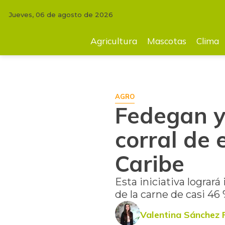
Jueves, 06 de agosto de 2026
INICIO
FINCA
Fedegan y CAF presentaron proyecto de corral de engor
Agricultura
Mascotas
Clima
AGRO
Fedegan y
corral de 
Caribe
Esta iniciativa lograr
de la carne de casi 46
Valentina Sánchez 