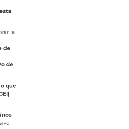
 esta
rar la
e de
vo de
lo que
GEI)
,
vinos
sivo