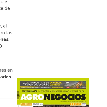
ades
te de
, el
en las
ones
8
l
res en
ladas