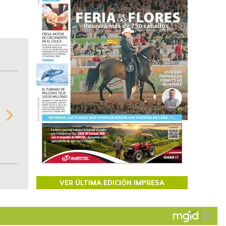
BITÁCORA EMPRESARIAL 10.000 LR
Recopilación clasificada por sectores económi
02
regiones del comportamiento general y detall
de las 10.000 primeras empresas en ventas e
Colombia.
VER ÚLTIMA EDICIÓN IMPRESA