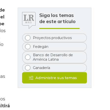
de
Siga los temas
el
de este artículo
be
los
n
Proyectos productivos
io
Fedegán
Banco de Desarrollo de
América Latina
Ganadería
sas
Administre sus temas
nos
itirá