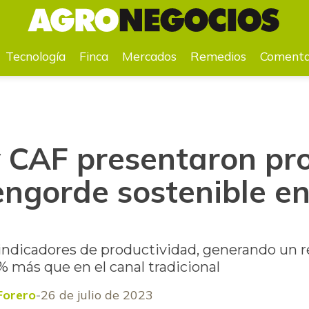
de sostenible en Región Caribe
Tecnología
Finca
Mercados
Remedios
Comenta
 CAF presentaron pr
engorde sostenible e
á indicadores de productividad, generando un r
 % más que en el canal tradicional
Forero
26 de julio de 2023