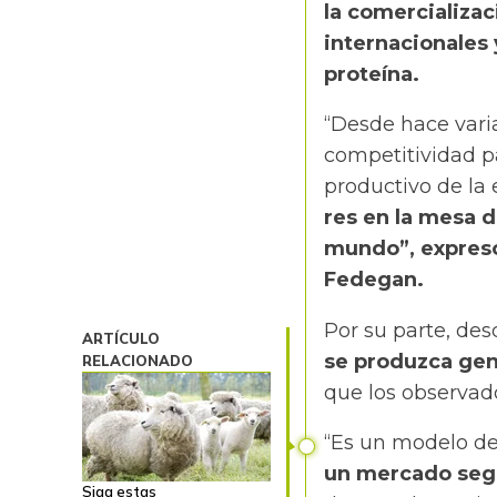
la comercializac
internacionales 
proteína.
“Desde hace vari
competitividad pa
productivo de la
res en la mesa 
mundo”, expresó 
Fedegan.
Por su parte, des
ARTÍCULO
se produzca gen
RELACIONADO
que los observado
“Es un modelo de
un mercado seg
Siga estas