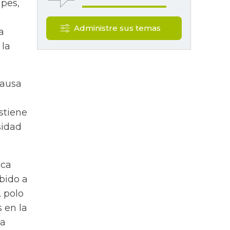
apes,
Administre sus temas
a
 la
causa
ostiene
sidad
ica
bido a
, polo
s en la
na