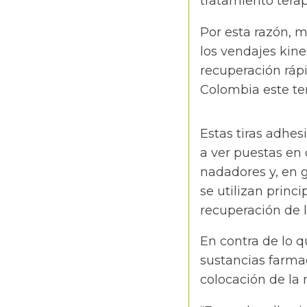
tratamiento tera
Por esta razón, 
los vendajes kin
recuperación ráp
Colombia este te
Estas tiras adhes
a ver puestas en 
nadadores y, en g
se utilizan princ
recuperación de 
En contra de lo 
sustancias farmac
colocación de la