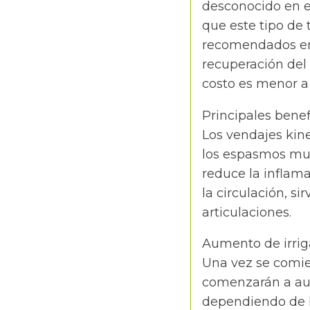
desconocido en e
que este tipo de 
recomendados en 
recuperación del
costo es menor a
Principales benef
Los vendajes kin
los espasmos mus
reduce la inflam
la circulación, s
articulaciones.
Aumento de irriga
Una vez se comien
comenzarán a aum
dependiendo de l