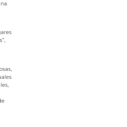
una
gares
s”,
osas,
uales
les,
de