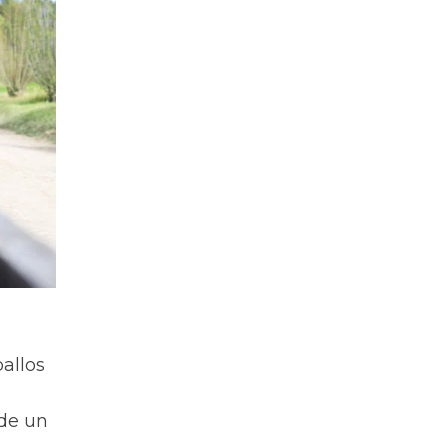
allos
 de un