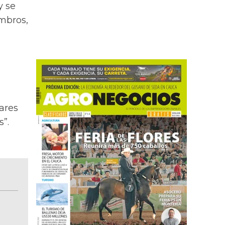
y se
ombros,
ares
s”.
BITÁCORA EMPRESARIAL 10.000 LR
Recopilación clasificada por sectores económi