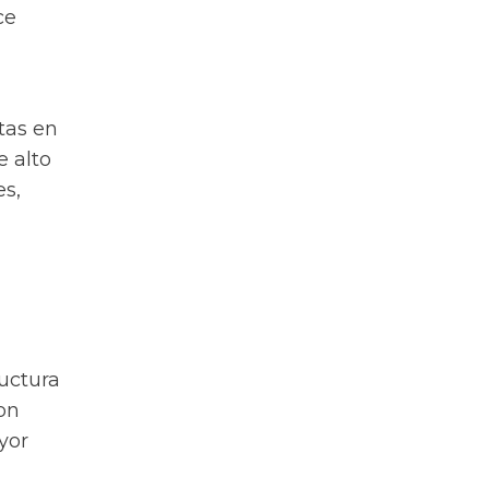
ce
tas en
e alto
s,
uctura
on
yor