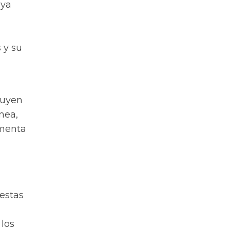
 ya
 y su
nuyen
nea,
umenta
 estas
 los