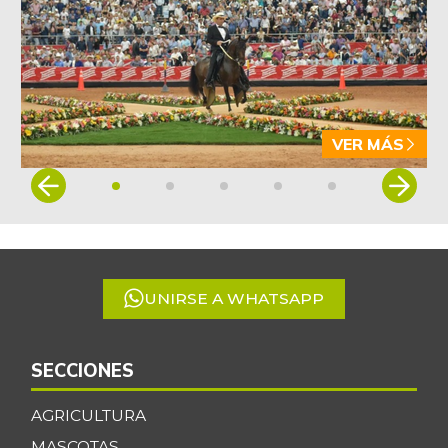
VER MÁS
Item
1
of
5
UNIRSE A WHATSAPP
SECCIONES
AGRICULTURA
MASCOTAS