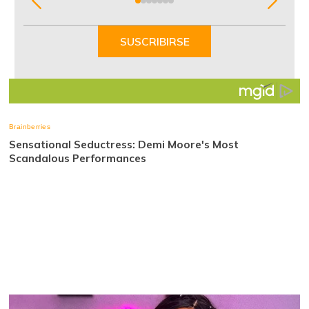
1
of
SUSCRIBIRSE
7