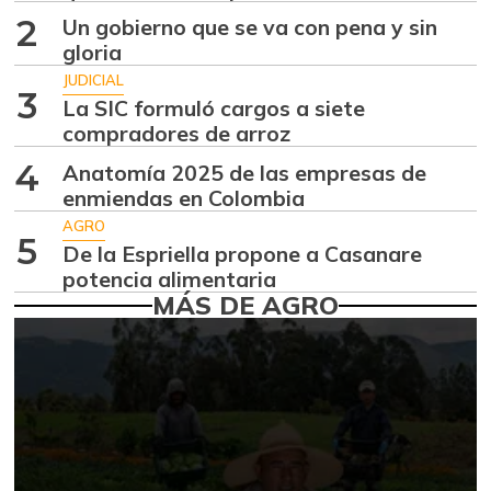
Aguacate hass
$ 7.289,10
2
Un gobierno que se va con pena y sin
-2,98%
07/25/2026
gloria
Aguacate
JUDICIAL
$ 8.366,30
3
papelillo
La SIC formuló cargos a siete
-1,18%
compradores de arroz
07/25/2026
4
Ahuyama
Anatomía 2025 de las empresas de
$ 1.634,56
enmiendas en Colombia
-0,51%
07/25/2026
AGRO
5
Ahuyamín
$ 1.672,87
De la Espriella propone a Casanare
+7,50%
potencia alimentaria
07/25/2026
MÁS DE AGRO
Ajo
$ 6.102,86
-2,18%
07/25/2026
Ají dulce
$ 2.880,14
+4,83%
01/17/2015
Ají topito dulce
$ 3.229,50