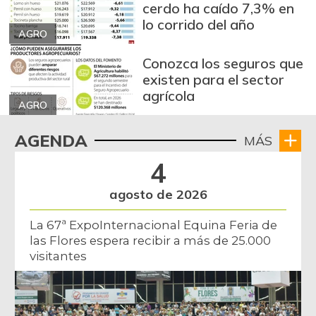
Arroz de segunda
$ 3.162,00
cerdo ha caído 7,3% en
lo corrido del año
-0,53%
07/25/2026
AGRO
Arroz excelso
$ 3.636,56
Conozca los seguros que
+0,19%
07/25/2026
existen para el sector
agrícola
Arroz paddy verde
$ 1.572,00
AGRO
+52,37%
12/09/2023
AGENDA
MÁS
Arroz sopa cristal
$ 2.415,00
4
+0,84%
07/25/2026
Arveja amarilla
agosto de 2026
$ 3.685,86
seca importada
-2,04%
La 67ª ExpoInternacional Equina Feria de
07/25/2026
las Flores espera recibir a más de 25.000
Arveja enlatada
$ 14.130,40
visitantes
+2,79%
07/25/2026
Arveja verde
$ 6.022,87