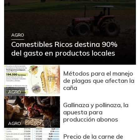
Arracacha blanca
$ 4.149,62
+5,13%
07/25/2026
Arroz
$ 2.180,00
+88,05%
12/09/2023
AGRO
Comestibles Ricos destina 90%
Arroz blanco
$ 3.995,50
del gasto en productos locales
+53,54%
12/09/2023
Arroz blanco en
$ 3.380,00
bulto
Métodos para el manejo
+53,72%
de plagas que afectan la
12/09/2023
caña
AGRO
Arroz blanco
$ 3.283,00
importado
Gallinaza y pollinaza, la
-2,49%
07/25/2026
apuesta para
producción abonos
Arroz de primera
$ 3.494,15
AGRO
+0,72%
07/25/2026
Precio de la carne de