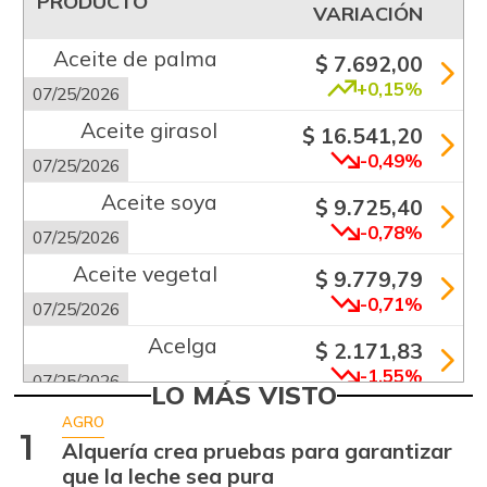
PRODUCTO
VARIACIÓN
Aceite de palma
$ 7.692,00
+0,15%
07/25/2026
Aceite girasol
$ 16.541,20
-0,49%
07/25/2026
Aceite soya
$ 9.725,40
-0,78%
07/25/2026
Aceite vegetal
$ 9.779,79
-0,71%
07/25/2026
Acelga
$ 2.171,83
-1,55%
07/25/2026
LO MÁS VISTO
Aguacate común
$ 6.672,89
AGRO
1
+6,24%
Alquería crea pruebas para garantizar
07/25/2026
que la leche sea pura