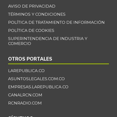
AVISO DE PRIVACIDAD
Banano Bocadillo
$ 2.406,00
TÉRMINOS Y CONDICIONES
+0,52%
07/25/2026
POLÍTICA DE TRATAMIENTO DE INFORMACIÓN
Banano Urabá
$ 2.324,08
POLÍTICA DE COOKIES
-0,09%
07/25/2026
SUPERINTENDENCIA DE INDUSTRIA Y
Banano criollo
$ 1.917,06
COMERCIO
-0,16%
07/25/2026
OTROS PORTALES
Berenjena
$ 4.818,38
+3,82%
07/25/2026
LAREPUBLICA.CO
Blanquillo entero
ASUNTOSLEGALES.COM.CO
$ 17.625,00
fresco
EMPRESAS.LAREPUBLICA.CO
+2,17%
07/25/2026
CANALRCN.COM
Bocachico criollo
RCNRADIO.COM
$ 22.140,43
fresco
-7,15%
07/25/2026