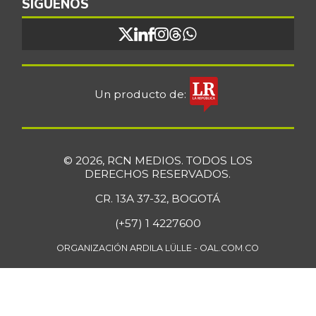
SÍGUENOS
Bocachico
$ 16.851,79
importado
+0,97%
07/25/2026
Bocadillo veleño
$ 412,20
Un producto de:
+4,57%
07/25/2026
Bola de brazo de
$ 33.512,58
res
+0,13%
© 2026, RCN MEDIOS. TODOS LOS
07/25/2026
DERECHOS RESERVADOS.
Bola de pierna de
CR. 13A 37-32, BOGOTÁ
$ 33.363,35
res
+0,14%
(+57) 1 4227600
07/25/2026
ORGANIZACIÓN ARDILA LÜLLE - OAL.COM.CO
Borojó
$ 8.292,33
+0,70%
07/25/2026
Bota de res
$ 33.218,47