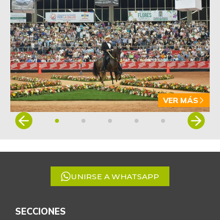
VER MÁS
Item
1
of
5
UNIRSE A WHATSAPP
SECCIONES