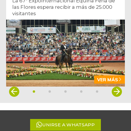
La 67ª ExpoInternacional Equina Feria de
las Flores espera recibir a más de 25.000
visitantes
VER MÁS
Item
1
of
5
UNIRSE A WHATSAPP