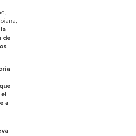
no,
biana,
la
a de
dos
oria
 que
 el
e a
eva