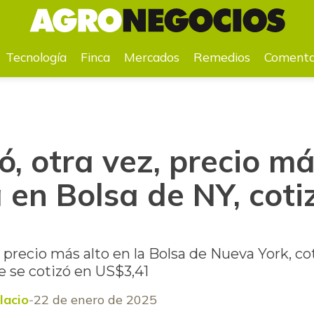
ria en Bolsa de NY, cotizó en US$3,43
Tecnología
Finca
Mercados
Remedios
Comenta
, otra vez, precio má
a en Bolsa de NY, coti
l precio más alto en la Bolsa de Nueva York, c
 se cotizó en US$3,41
lacio
22 de enero de 2025