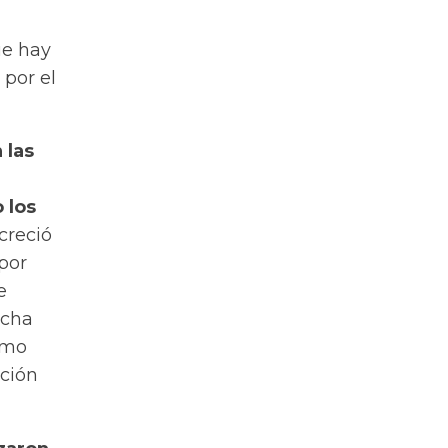
ue hay
por el
 las
 los
creció
por
e
echa
smo
ción