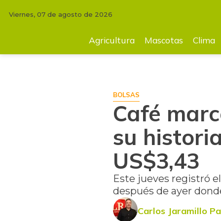
Viernes, 07 de agosto de 2026
INICIO
MERCADOS
Café marcó, otra vez, precio más alto de su histo
Agricultura
Mascotas
Clima
BOLSAS
Café marcó
su histori
US$3,43
Este jueves registró e
después de ayer donde
Carlos Jaramillo Pa