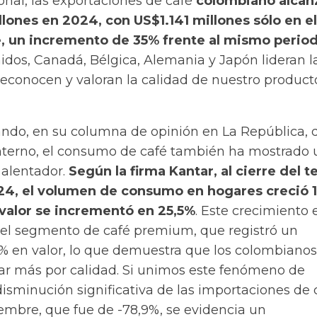
ional, las exportaciones de café
colombiano alcan
lones en 2024, con US$1.141 millones sólo en el
e, un incremento de 35% frente al mismo perio
idos, Canadá, Bélgica, Alemania y Japón lideran la
econocen y valoran la calidad de nuestro producto
rando, en su columna de opinión en La República, 
nterno, el consumo de café también ha mostrado 
alentador.
Según la firma Kantar, al cierre del t
24, el volumen de consumo en hogares creció 
 valor se incrementó en 25,5%
. Este crecimiento 
el segmento de café premium, que registró un
 en valor, lo que demuestra que los colombianos
ar más por calidad. Si unimos este fenómeno de
isminución significativa de las importaciones de 
embre, que fue de -78,9%, se evidencia un