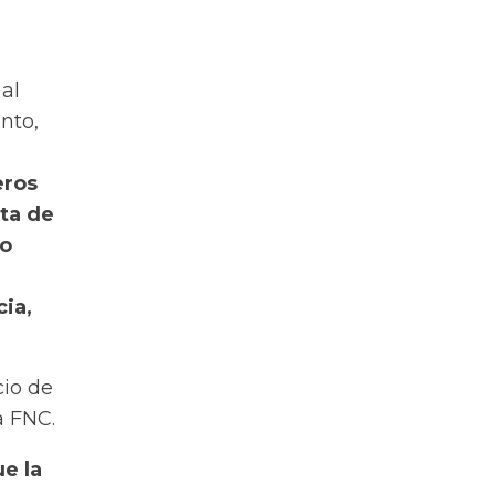
al
nto,
eros
nta de
do
ia,
cio de
a FNC.
e la