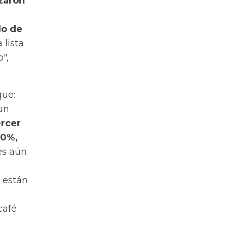
zaron
do de
 lista
",
que:
un
ercer
10%,
es aún
 están
café