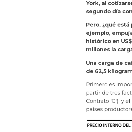
York, al cotizar
segundo día con
Pero, ¿qué está
ejemplo, empuja
histórico en US
millones la carg
Una carga de caf
de 62,5 kilogra
Primero es import
partir de tres fa
Contrato 'C'), y e
países productore