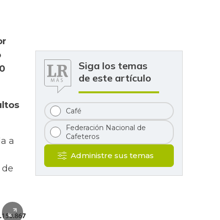
or
o
Siga los temas
80
de este artículo
ultos
Café
Federación Nacional de
Cafeteros
da a
Administre sus temas
a de