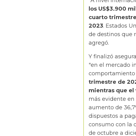
"A nivel internac
los US$3.900 mil
cuarto trimestr
2023
. Estados Un
de destinos que r
agregó.
Y finalizó asegu
"en el mercado i
comportamiento 
trimestre de 20
mientras que el
más evidente en 
aumento de 36,7%
dispuestos a pag
consumo con la d
de octubre a dici