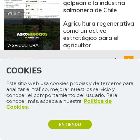
golpean a la industria
salmonera de Chile
CHILE
Agricultura regenerativa
como un activo
estratégico para el
agricultor
AGRICULTURA
AGENDA
MÁS
COOKIES
4
Este sitio web usa cookies propias y de terceros para
agosto de 2026
analizar el tráfico, mejorar nuestros servicio y
conocer el comportamiento del usuario. Para
La 67ª ExpoInternacional Equina Feria de
conocer más, acceda a nuestra.
Política de
las Flores espera recibir a más de 25.000
Cookies
.
visitantes
ENTIENDO
TEMAS DE INTERÉS