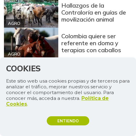
Hallazgos de la
Contraloría en guías de
movilización animal
AGRO
Colombia quiere ser
referente en doma y
terapias con caballos
AGRO
COOKIES
AGENDA
MÁS
4
Este sitio web usa cookies propias y de terceros para
analizar el tráfico, mejorar nuestros servicio y
agosto de 2026
conocer el comportamiento del usuario. Para
conocer más, acceda a nuestra.
Política de
Cookies
.
La 67ª ExpoInternacional Equina Feria de
las Flores espera recibir a más de 25.000
visitantes
ENTIENDO
TEMAS DE INTERÉS