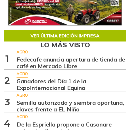
VER ÚLTIMA EDICIÓN IMPRESA
LO MÁS VISTO
AGRO
1
Fedecafe anuncia apertura de tienda de
café en Mercado Libre
AGRO
2
Ganadores del Día 1 de la
ExpoInternacional Equina
AGRO
3
Semilla autorizada y siembra oportuna,
claves frente a EL Niño
AGRO
4
De la Espriella propone a Casanare