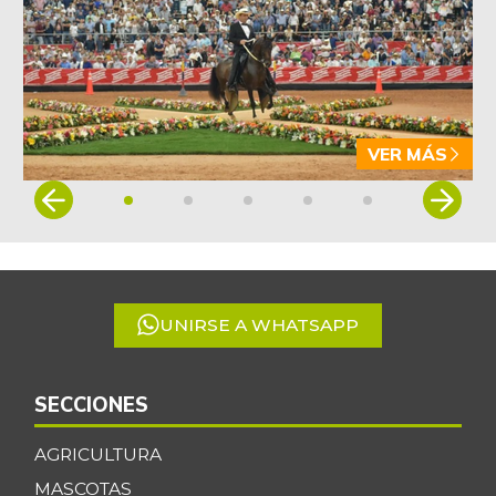
VER MÁS
Item
1
of
5
UNIRSE A WHATSAPP
SECCIONES
AGRICULTURA
MASCOTAS