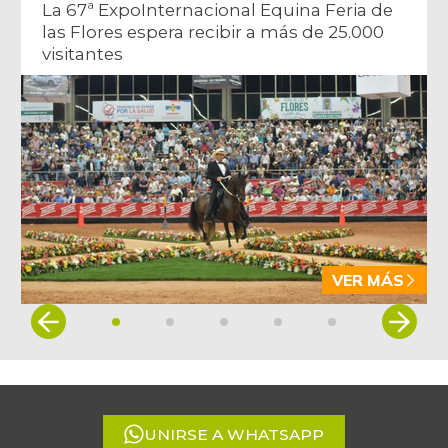
La 67ª ExpoInternacional Equina Feria de
las Flores espera recibir a más de 25.000
visitantes
VER MÁS
Item
1
of
5
UNIRSE A WHATSAPP