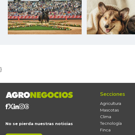
Item
1
of
5
}
Secciones
Agricultura
Mascotas
Clima
Tecnología
No se pierda nuestras noticias
Finca