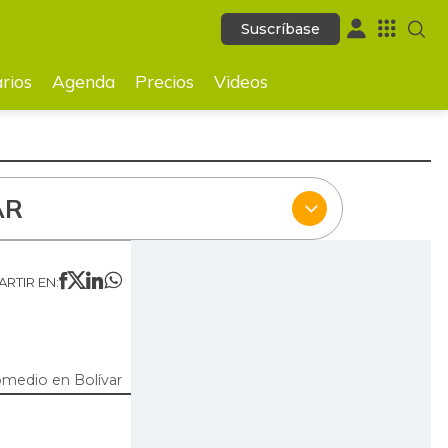
Suscríbase
Suscríbase
ecios
Videos
rios
Agenda
Precios
Videos
AR
RTIR EN:
omedio en Bolívar