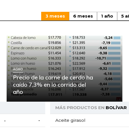
3 meses
6 meses
1 año
5 a
AGRO
Precio de la carne de cerdo ha
caído 7,3% en lo corrido del
año
MÁS PRODUCTOS EN
BOLÍVAR
-
Aceite girasol
-