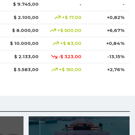
$ 9.745,00
-
-
$ 2.100,00
+$ 17,00
+0,82%
$ 8.000,00
+$ 500,00
+6,67%
$ 10.000,00
+$ 83,00
+0,84%
$ 2.133,00
-$ 323,00
-13,15%
$ 5.583,00
+$ 150,00
+2,76%
$ 3.801,00
+$ 1.023,00
+36,83%
$ 3.049,00
-$ 1.368,00
-30,97%
$ 8.425,00
+$ 200,00
+2,43%
$ 1.917,00
-$ 16,00
-0,83%
$ 1.025,00
+$ 35,00
+3,54%