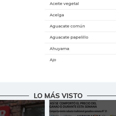
Aceite vegetal
Acelga
Aguacate común
Aguacate papelillo
Ahuyama
Ajo
Ají dulce
Ají topito dulce
Alas de pollo sin costillar
LO MÁS VISTO
Apio
Arroz