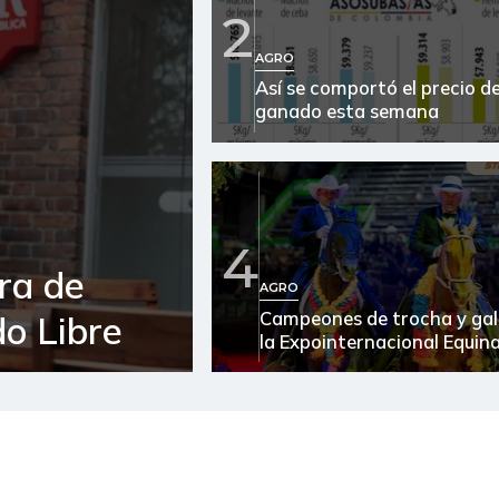
2
Arroz blanco en bulto
AGRO
Así se comportó el precio de
Arroz de primera
ganado esta semana
Arroz de segunda
Arroz excelso
Arveja verde seca
4
ra de
Atún en lata
AGRO
Campeones de trocha y gal
o Libre
Avena en hojuelas
la Expointernacional Equin
Azúcar
Azúcar refinada
Bagre rayado entero fresco