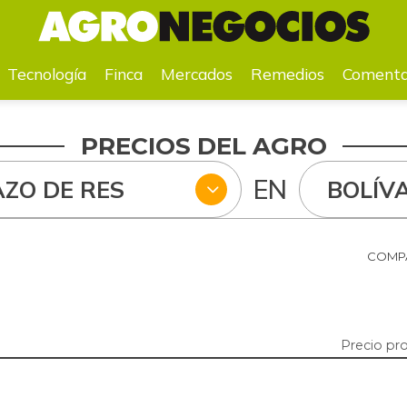
a
Mercados
Remedios
Comentarios
Agenda
Pr
Tecnología
Finca
Mercados
Remedios
Comenta
PRECIOS DEL AGRO
EN
AZO DE RES
BOLÍV
COMPA
Precio pr