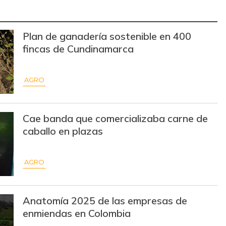
$ 600,00
-
-
Plan de ganadería sostenible en 400
$ 1.333,00
-$ 584,00
-30,46%
fincas de Cundinamarca
$ 13.500,00
-$ 1.000,00
-6,90%
$ 15.000,00
+$ 125,00
+0,84%
AGRO
$ 32.097,00
-
-
Cae banda que comercializaba carne de
$ 31.430,00
-
-
caballo en plazas
$ 18.500,00
+$ 1.500,00
+8,82%
AGRO
$ 19.333,00
+$ 333,00
+1,75%
$ 7.639,00
-$ 139,00
-1,79%
Anatomía 2025 de las empresas de
enmiendas en Colombia
$ 32.097,00
-
-