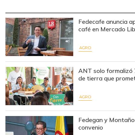
Fedecafe anuncia ap
café en Mercado Li
AGRO
ANT solo formalizó 
de tierra que prome
AGRO
Fedegan y Montaño 
convenio