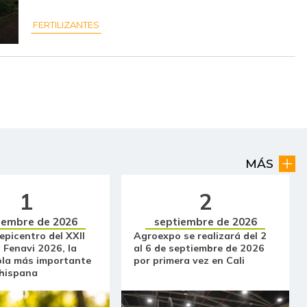
$ 177.941,00
-
-
FERTILIZANTES
$ 51.392,00
-
-
$ 6.200,00
-
-
$ 7.000,00
-$ 500,00
-6,67%
$ 2.783,00
-$ 345,00
-11,03%
$ 2.387,00
-$ 64,00
-2,61%
MÁS
$ 2.944,00
-$ 1.112,00
-27,42%
1
2
$ 1.863,00
-$ 93,00
-4,75%
iembre de 2026
septiembre de 2026
 epicentro del XXII
Agroexpo se realizará del 2
 Fenavi 2026, la
al 6 de septiembre de 2026
$ 6.333,00
+$ 66,00
+1,05%
ola más importante
por primera vez en Cali
 hispana
$ 32.097,00
-$ 333,00
-1,03%