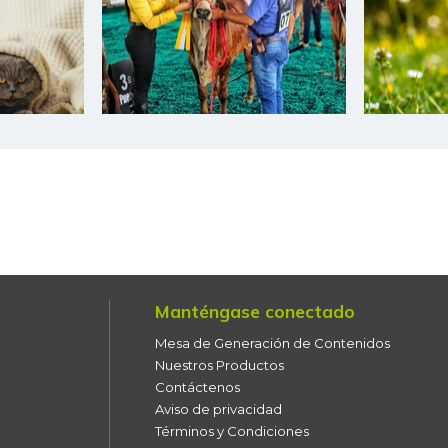
Chatas de res
Chocolate dulce
Chócolo mazorca
Cilantro
Coco
Cogote de carne de res
Coliflor
Manténgase conectado
Costilla de cerdo
Mesa de Generación de Contenidos
Costilla de res
Nuestros Productos
Contáctenos
Curuba
Aviso de privacidad
Términos y Condiciones
Curuba larga