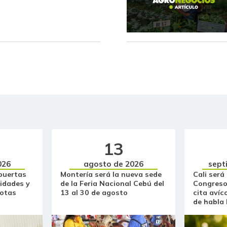
Café instantáneo
Café molido
Carne de cerdo en canal
Carne de res en canal
Cebolla cabezona blanca
Cebolla cabezona roja
Cebolla junca
13
Cebolla larga
026
agosto de 2026
sept
puertas
Montería será la nueva sede
Cali será
idades y
de la Feria Nacional Cebú del
Congreso
Cebollín chino
otas
13 al 30 de agosto
cita avíc
de habla
Centro de pierna de res