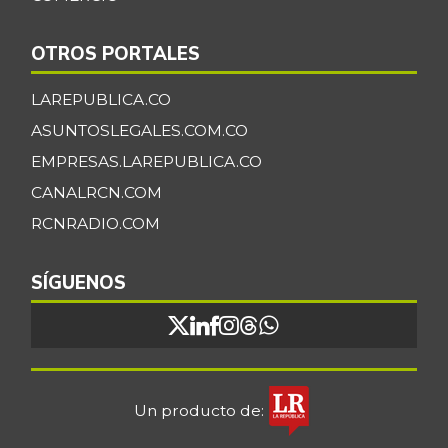
-3,95%
07/25/2026
Cilantro
$ 5.033,00
OTROS PORTALES
-7,23%
07/25/2026
LAREPUBLICA.CO
Coco
$ 3.768,00
ASUNTOSLEGALES.COM.CO
-4,73%
07/25/2026
EMPRESAS.LAREPUBLICA.CO
Cogote de carne
CANALRCN.COM
$ 9.000,00
de res
-
RCNRADIO.COM
03/28/2015
Coliflor
$ 7.389,00
SÍGUENOS
-2,21%
07/25/2026
Costilla de cerdo
$ 18.250,00
-1,35%
07/25/2026
Costilla de res
$ 20.663,00
Un producto de:
-
07/25/2026