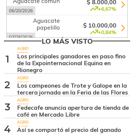
Aguacate común
$ 8.000,00
+6,67%
06/20/2026
Aguacate
$ 10.000,00
papelillo
+0,84%
07/25/2026
LO MÁS VISTO
Ahuyama
$ 2.133,00
AGRO
-13,15%
Los principales ganadores en paso fino
1
07/25/2026
de la Expointernacional Equina en
Ajo
$ 5.583,00
Rionegro
+2,76%
07/25/2026
AGRO
2
Los campeones de Trote y Galope en la
Ají dulce
$ 3.801,00
tercera jornada en la Feria de las Flores
+36,83%
01/17/2015
AGRO
3
Ají topito dulce
Fedecafe anuncia apertura de tienda de
$ 3.049,00
café en Mercado Libre
-30,97%
07/25/2026
AGRO
Alas de pollo sin
4
Así se comportó el precio del ganado
$ 8.425,00
costillar