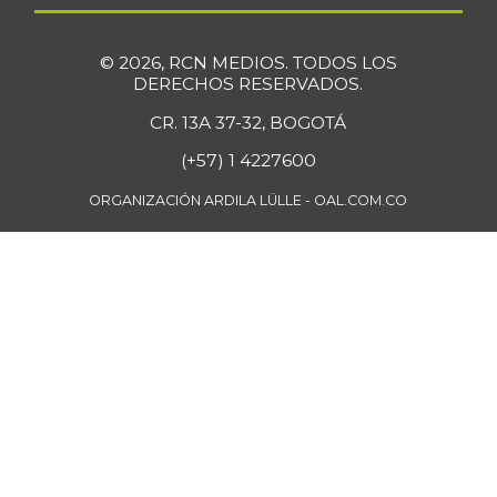
Curuba
$ 1.680,00
-9,68%
11/30/2019
© 2026, RCN MEDIOS. TODOS LOS
DERECHOS RESERVADOS.
Curuba larga
$ 1.458,00
CR. 13A 37-32, BOGOTÁ
-9,89%
07/12/2014
(+57) 1 4227600
Espinaca
$ 6.778,00
+1,66%
ORGANIZACIÓN ARDILA LÜLLE - OAL.COM.CO
07/25/2026
Falda de res
$ 28.763,00
-
07/25/2026
Fresa
$ 7.273,00
-
01/02/2016
Fríjol Zaragoza
$ 7.375,00
-
07/25/2026
Fríjol cabeza
$ 4.750,00
negra