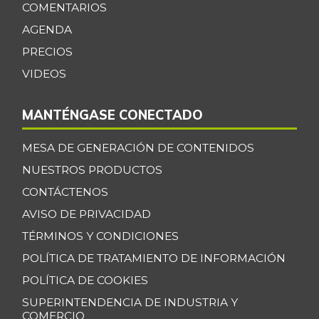
Cebolla junca
COMENTARIOS
$ 2.944,00
-27,42%
AGENDA
07/25/2026
PRECIOS
Cebolla larga
$ 1.863,00
VIDEOS
-4,75%
01/07/2017
Cebollín chino
$ 6.333,00
MANTÉNGASE CONECTADO
+1,05%
11/23/2019
MESA DE GENERACIÓN DE CONTENIDOS
Centro de pierna
$ 32.097,00
de res
NUESTROS PRODUCTOS
-1,03%
07/25/2026
CONTÁCTENOS
Chatas de res
AVISO DE PRIVACIDAD
$ 36.430,00
-
TÉRMINOS Y CONDICIONES
07/25/2026
POLÍTICA DE TRATAMIENTO DE INFORMACIÓN
Chocolate dulce
$ 34.075,00
-
POLÍTICA DE COOKIES
07/25/2026
SUPERINTENDENCIA DE INDUSTRIA Y
Chócolo mazorca
$ 1.361,00
COMERCIO