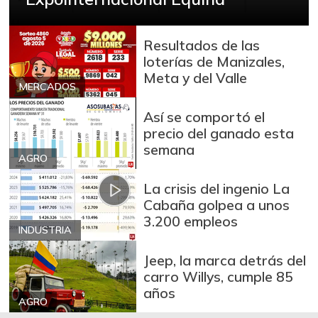
Banano Urabá
$ 600,00
-
01/24/2015
Resultados de las
Berenjena
$ 1.333,00
loterías de Manizales,
-30,46%
07/11/2020
Meta y del Valle
MERCADOS
Bocachico criollo
$ 13.500,00
fresco
Así se comportó el
-6,90%
precio del ganado esta
09/06/2014
semana
Bocachico
AGRO
$ 15.000,00
importado
La crisis del ingenio La
+0,84%
07/25/2026
Cabaña golpea a unos
3.200 empleos
Bola de brazo de
INDUSTRIA
$ 31.097,00
res
-
Jeep, la marca detrás del
07/25/2026
carro Willys, cumple 85
Bola de pierna de
años
$ 32.097,00
res
AGRO
-