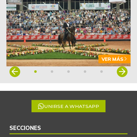
-
07/25/2026
Borojó
$ 5.000,00
-
11/24/2018
Bota de res
$ 32.500,00
-
07/25/2026
VER MÁS
Brazo con hueso
$ 13.500,00
de cerdo
Item
-
1
07/25/2026
of
Brazo sin hueso
$ 16.500,00
5
de cerdo
-1,49%
07/25/2026
UNIRSE A WHATSAPP
Brócoli
$ 5.000,00
-
08/08/2015
SECCIONES
Cachama fresca
$ 9.050,00