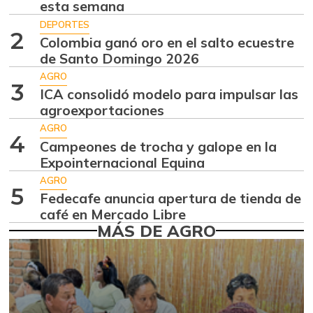
esta semana
Ajo
$ 5.675,00
DEPORTES
+2,40%
2
07/25/2026
Colombia ganó oro en el salto ecuestre
de Santo Domingo 2026
Ají dulce
$ 3.479,00
AGRO
+5,55%
01/17/2015
3
ICA consolidó modelo para impulsar las
Ají topito dulce
agroexportaciones
$ 3.250,00
-12,85%
AGRO
07/25/2026
4
Campeones de trocha y galope en la
Alas de pollo sin
Expointernacional Equina
$ 8.375,00
costillar
-0,89%
AGRO
5
07/25/2026
Fedecafe anuncia apertura de tienda de
café en Mercado Libre
Apio
$ 1.525,00
MÁS DE AGRO
+2,21%
07/25/2026
Arroz
$ 1.103,00
-12,94%
05/01/2021
Arroz blanco
$ 2.300,00