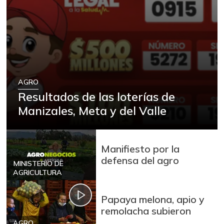
Arveja verde seca
$ 3.000,00
-
05/10/2014
Atún en lata
$ 32.598,00
-
07/25/2026
Azúcar refinada
$ 2.870,00
AGRO
Resultados de las loterías de
-0,17%
07/25/2026
Manizales, Meta y del Valle
Badea
$ 1.500,00
+2,25%
11/26/2016
Bagre rayado
Manifiesto por la
$ 17.750,00
entero fresco
defensa del agro
MINISTERIO DE
+5,97%
AGRICULTURA
07/25/2026
Banano Urabá
$ 2.433,00
Papaya melona, apio y
+1,71%
07/25/2026
remolacha subieron
AGRO