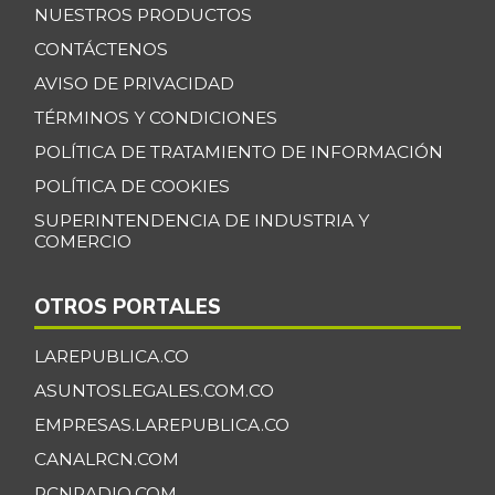
$ 2.008,50
roja
NUESTROS PRODUCTOS
-4,70%
07/25/2026
CONTÁCTENOS
Cebolla larga
AVISO DE PRIVACIDAD
$ 1.684,00
+12,79%
TÉRMINOS Y CONDICIONES
07/25/2026
POLÍTICA DE TRATAMIENTO DE INFORMACIÓN
Centro de pierna
$ 32.500,00
de res
POLÍTICA DE COOKIES
-
07/25/2026
SUPERINTENDENCIA DE INDUSTRIA Y
COMERCIO
Chatas de res
$ 36.000,00
-
07/25/2026
OTROS PORTALES
Chocolate dulce
$ 36.250,00
-
LAREPUBLICA.CO
07/25/2026
ASUNTOSLEGALES.COM.CO
Chuleta de lomo
$ 10.000,00
de cerdo
EMPRESAS.LAREPUBLICA.CO
+11,11%
CANALRCN.COM
01/10/2015
RCNRADIO.COM