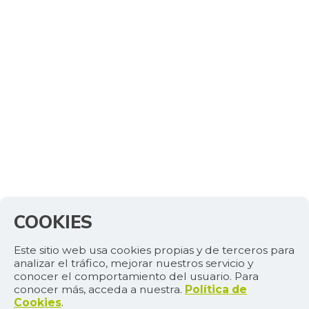
Curuba larga
$ 2.333,00
+3,69%
07/05/2014
Espinazo de cerdo
$ 13.500,00
-
07/25/2026
Falda de res
$ 32.500,00
-
07/25/2026
Fresa
$ 7.350,00
-
07/25/2026
Fríjol Zaragoza
$ 7.500,00
+4,90%
07/25/2026
COOKIES
Fríjol cabeza
$ 5.825,00
negra
Este sitio web usa cookies propias y de terceros para
+8,37%
analizar el tráfico, mejorar nuestros servicio y
07/25/2026
conocer el comportamiento del usuario. Para
conocer más, acceda a nuestra.
Política de
Fríjol cabeza
Cookies
.
$ 7.000,00