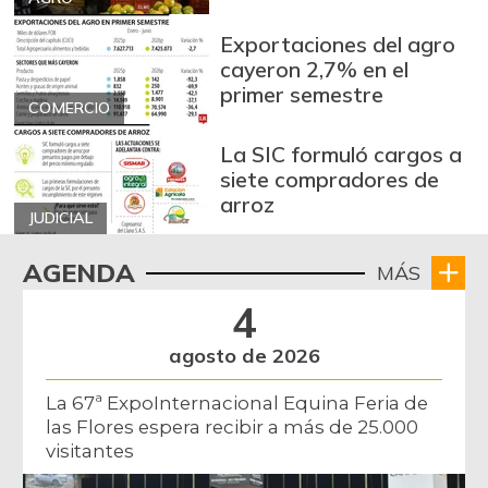
Berenjena
$ 1.987,00
+29,19%
07/25/2026
Exportaciones del agro
cayeron 2,7% en el
Blanquillo entero
$ 15.250,00
primer semestre
fresco
COMERCIO
+5,17%
07/25/2026
La SIC formuló cargos a
Bocachico criollo
siete compradores de
$ 21.250,00
fresco
arroz
-
JUDICIAL
07/25/2026
Bocachico
AGENDA
MÁS
$ 16.375,00
importado
4
+0,77%
07/25/2026
agosto de 2026
Bola de brazo de
$ 32.500,00
res
La 67ª ExpoInternacional Equina Feria de
-
07/25/2026
las Flores espera recibir a más de 25.000
visitantes
Bola de pierna de
$ 32.500,00
res