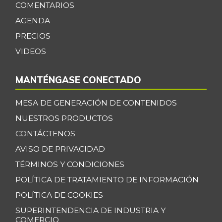
COMENTARIOS
Fríjol cargamanto
AGENDA
$ 9.200,00
rojo
+0,88%
PRECIOS
12/28/2024
VIDEOS
Fríjol verde
$ 4.683,25
cargamanto
-2,18%
MANTÉNGASE CONECTADO
07/25/2026
Fríjol verde en
MESA DE GENERACIÓN DE CONTENIDOS
$ 3.450,00
vaina
NUESTROS PRODUCTOS
-1,43%
07/25/2026
CONTÁCTENOS
Garbanzo
$ 8.900,00
AVISO DE PRIVACIDAD
-
05/23/2026
TÉRMINOS Y CONDICIONES
Granadilla
POLÍTICA DE TRATAMIENTO DE INFORMACIÓN
$ 8.766,00
+7,74%
POLÍTICA DE COOKIES
07/25/2026
SUPERINTENDENCIA DE INDUSTRIA Y
Guanábana
$ 4.626,75
COMERCIO