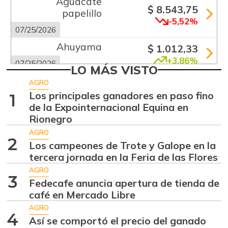
Aguacate
$ 8.543,75
papelillo
-5,52%
07/25/2026
Ahuyama
$ 1.012,33
+3,86%
07/25/2026
LO MÁS VISTO
Ahuyamín
$ 1.629,25
AGRO
+14,07%
Los principales ganadores en paso fino
1
07/25/2026
de la Expointernacional Equina en
Ajo
$ 4.016,75
Rionegro
-4,55%
07/25/2026
AGRO
2
Los campeones de Trote y Galope en la
Apio
$ 1.181,75
tercera jornada en la Feria de las Flores
+2,94%
07/25/2026
AGRO
3
Arracacha
Fedecafe anuncia apertura de tienda de
$ 4.494,50
amarilla
café en Mercado Libre
-2,60%
AGRO
07/25/2026
4
Así se comportó el precio del ganado
Arroz de primera