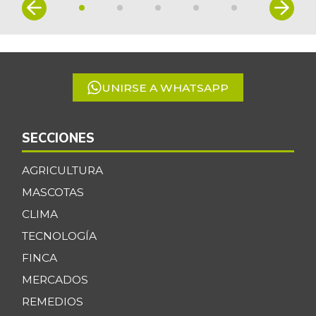
Item
+3,56%
07/25/2026
1
of
Espinaca
$ 3.288,50
5
-9,14%
07/25/2026
Espinazo de cerdo
UNIRSE A WHATSAPP
$ 14.000,00
-3,45%
07/25/2026
Feijoa
$ 4.709,50
SECCIONES
+14,87%
07/25/2026
AGRICULTURA
Filete congelado
$ 21.000,00
MASCOTAS
de basa
-4,55%
CLIMA
09/20/2025
TECNOLOGÍA
Fresa
$ 11.422,50
FINCA
+2,46%
07/25/2026
MERCADOS
Fríjol bolón
$ 15.600,00
REMEDIOS
-
07/25/2026