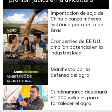
$ 2.266,50
roja
-6,38%
07/25/2026
Importación de soja de
Cebolla junca
China alcanza máximo
$ 2.088,25
histórico por oferta de
-20,92%
07/25/2026
Brasil
AGRO
Cebolla larga
$ 2.427,00
Cranberries de EE.UU.
-0,86%
09/23/2017
amplían potencial en la
Chócolo mazorca
$ 1.424,00
industria local
AGRO
-1,59%
07/25/2026
Cilantro
$ 3.229,00
Manifiesto por la
defensa del agro
-2,83%
07/25/2026
MINISTERIO DE
AGRICULTURA
Ciruela importada
$ 8.167,00
Cundinamarca destinará
-2,48%
10/11/2025
$1.000 millones para
Ciruela negra
fortalecer el agro
$ 6.667,00
chilena
AGRO
+12,16%