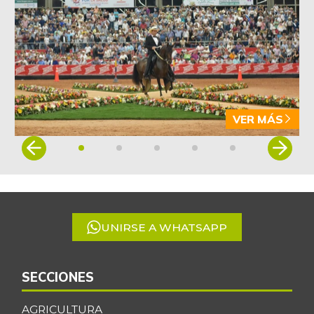
Carne de cerdo en
$ 12.125,00
canal
-1,02%
07/05/2025
Cebolla cabezona
$ 2.657,00
blanca
+1,92%
07/25/2026
VER MÁS
Cebolla cabezona
Item
$ 2.285,00
roja
1
+3,11%
07/25/2026
of
5
Cebolla larga
$ 2.422,00
-3,85%
07/25/2026
UNIRSE A WHATSAPP
Centro de pierna
$ 30.000,00
de res
-
SECCIONES
07/05/2025
Chatas de res
$ 35.500,00
AGRICULTURA