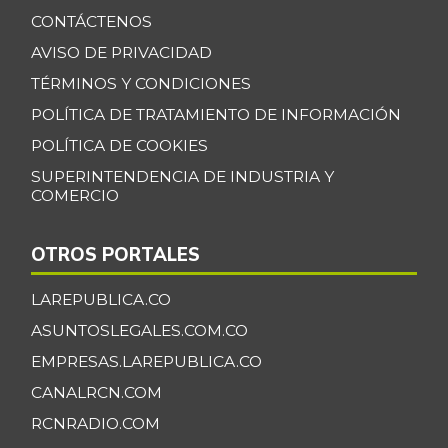
-
07/05/2025
CONTÁCTENOS
Coliflor
AVISO DE PRIVACIDAD
$ 2.556,00
+6,19%
TÉRMINOS Y CONDICIONES
07/25/2026
POLÍTICA DE TRATAMIENTO DE INFORMACIÓN
Color
$ 28.729,00
(condimento)
POLÍTICA DE COOKIES
+0,36%
07/25/2026
SUPERINTENDENCIA DE INDUSTRIA Y
COMERCIO
Costilla de cerdo
$ 23.000,00
-
07/05/2025
OTROS PORTALES
Costilla de res
$ 12.000,00
-
LAREPUBLICA.CO
07/05/2025
ASUNTOSLEGALES.COM.CO
Curuba
$ 3.100,00
EMPRESAS.LAREPUBLICA.CO
+28,47%
04/25/2026
CANALRCN.COM
Curuba larga
$ 1.350,00
RCNRADIO.COM
-
07/12/2014