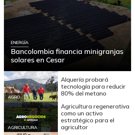
+1,23%
07/25/2026
Berenjena
$ 3.000,00
-27,03%
06/27/2026
Bocachico
$ 15.750,00
importado
ENERGÍA
-
Bancolombia financia minigranjas
07/25/2026
solares en Cesar
Bola de brazo de
$ 30.000,00
res
-
07/05/2025
Alquería probará
tecnología para reducir
Bola de pierna de
80% del metano
$ 30.000,00
res
AGRO
-
07/05/2025
Agricultura regenerativa
como un activo
Brazo sin hueso
$ 19.000,00
estratégico para el
de cerdo
agricultor
-
AGRICULTURA
07/05/2025