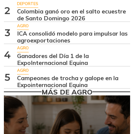
$ 2.000,00
DEPORTES
+8,52%
2
07/25/2026
Colombia ganó oro en el salto ecuestre
de Santo Domingo 2026
Arracacha blanca
$ 4.354,00
AGRO
+2,45%
07/25/2026
3
ICA consolidó modelo para impulsar las
Arroz de primera
agroexportaciones
$ 3.795,00
+1,42%
AGRO
07/25/2026
4
Ganadores del Día 1 de la
Arroz de segunda
$ 2.202,00
ExpoInternacional Equina
-
12/29/2018
AGRO
5
Campeones de trocha y galope en la
Arveja enlatada
$ 15.240,00
Expointernacional Equina
+12,35%
07/25/2026
MÁS DE AGRO
Arveja verde
$ 5.480,00
-9,60%
07/25/2026
Arveja verde seca
$ 3.800,00
-2,81%
07/25/2026