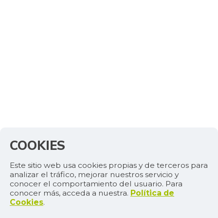
07/25/2026
Galletas saladas
$ 8.039,00
de tres tacos
+5,80%
08/08/2015
Garbanzo
$ 6.650,00
-
07/25/2026
Gelatina
$ 50.036,00
+0,04%
07/25/2026
Granadilla
$ 9.111,00
+8,61%
07/25/2026
COOKIES
Guanábana
$ 5.942,00
Este sitio web usa cookies propias y de terceros para
-3,11%
07/25/2026
analizar el tráfico, mejorar nuestros servicio y
conocer el comportamiento del usuario. Para
Guayaba
$ 3.142,00
conocer más, acceda a nuestra.
Política de
+6,73%
Cookies
.
07/25/2026