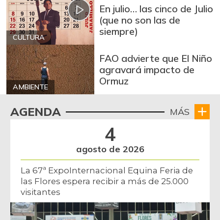
En julio… las cinco de Julio
Brócoli
$ 2.667,00
(que no son las de
-14,27%
07/25/2026
siempre)
CULTURA
Cabeza de lomo
$ 13.000,00
de cerdo
FAO advierte que El Niño
-
agravará impacto de
09/28/2013
Ormuz
Cadera de res
AMBIENTE
$ 30.000,00
-
07/05/2025
AGENDA
MÁS
Café instantáneo
$ 236.880,00
4
+0,01%
07/25/2026
agosto de 2026
Café molido
$ 53.665,00
-4,05%
07/25/2026
La 67ª ExpoInternacional Equina Feria de
las Flores espera recibir a más de 25.000
Camarón Tití
$ 27.750,00
visitantes
precocido entero
+1,83%
07/25/2026