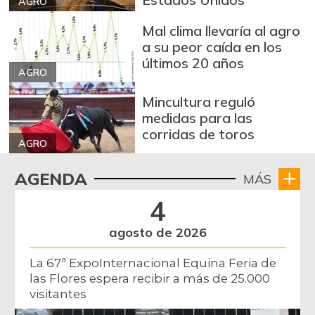
AGRO
Arroz de segunda
$ 3.162,00
-0,53%
07/25/2026
Mal clima llevaría al agro
a su peor caída en los
Arroz excelso
$ 3.636,56
últimos 20 años
+0,19%
AGRO
07/25/2026
Arroz paddy verde
$ 1.572,00
Mincultura reguló
medidas para las
+52,37%
12/09/2023
corridas de toros
Arroz sopa cristal
AGRO
$ 2.415,00
+0,84%
07/25/2026
AGENDA
MÁS
Arveja amarilla
$ 3.685,86
4
seca importada
-2,04%
07/25/2026
agosto de 2026
Arveja enlatada
$ 14.130,40
La 67ª ExpoInternacional Equina Feria de
+2,79%
07/25/2026
las Flores espera recibir a más de 25.000
visitantes
Arveja verde
$ 6.022,87