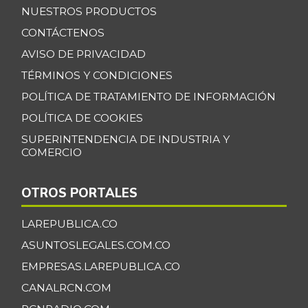
NUESTROS PRODUCTOS
Banano Bocadillo
$ 2.406,00
CONTÁCTENOS
+0,52%
07/25/2026
AVISO DE PRIVACIDAD
Banano Urabá
$ 2.324,08
TÉRMINOS Y CONDICIONES
-0,09%
07/25/2026
POLÍTICA DE TRATAMIENTO DE INFORMACIÓN
Banano criollo
$ 1.917,06
POLÍTICA DE COOKIES
-0,16%
07/25/2026
SUPERINTENDENCIA DE INDUSTRIA Y
COMERCIO
Berenjena
$ 4.818,38
+3,82%
07/25/2026
OTROS PORTALES
Blanquillo entero
$ 17.625,00
fresco
LAREPUBLICA.CO
+2,17%
07/25/2026
ASUNTOSLEGALES.COM.CO
Bocachico criollo
EMPRESAS.LAREPUBLICA.CO
$ 22.140,43
fresco
CANALRCN.COM
-7,15%
07/25/2026