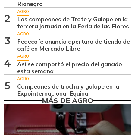
Aguacate hass
$ 7.289,10
Rionegro
-2,98%
07/25/2026
AGRO
2
Los campeones de Trote y Galope en la
Aguacate
$ 8.366,30
tercera jornada en la Feria de las Flores
papelillo
-1,18%
AGRO
07/25/2026
3
Fedecafe anuncia apertura de tienda de
Ahuyama
café en Mercado Libre
$ 1.634,56
-0,51%
AGRO
07/25/2026
4
Así se comportó el precio del ganado
Ahuyamín
$ 1.672,87
esta semana
+7,50%
07/25/2026
AGRO
5
Campeones de trocha y galope en la
Ajo
$ 6.102,86
Expointernacional Equina
-2,18%
07/25/2026
MÁS DE AGRO
Ají dulce
$ 2.880,14
+4,83%
01/17/2015
Ají topito dulce
$ 3.229,50