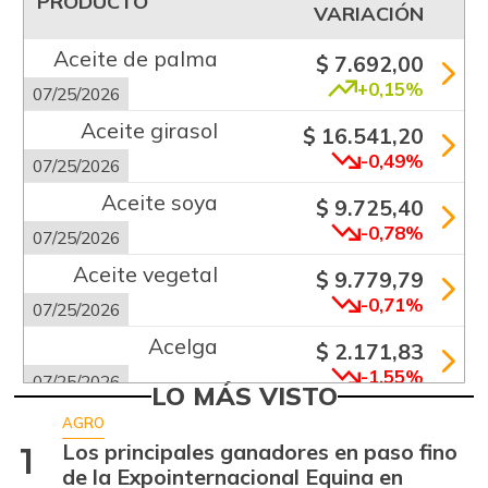
PRODUCTO
VARIACIÓN
Aceite de palma
$ 7.692,00
+0,15%
07/25/2026
Aceite girasol
$ 16.541,20
-0,49%
07/25/2026
Aceite soya
$ 9.725,40
-0,78%
07/25/2026
Aceite vegetal
$ 9.779,79
-0,71%
07/25/2026
Acelga
$ 2.171,83
-1,55%
07/25/2026
LO MÁS VISTO
Aguacate común
$ 6.672,89
AGRO
+6,24%
Los principales ganadores en paso fino
1
07/25/2026
de la Expointernacional Equina en