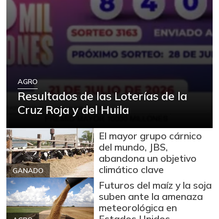
Arracacha blanca
$ 4.149,62
+5,13%
07/25/2026
Arroz
$ 2.180,00
+88,05%
12/09/2023
Arroz blanco
$ 3.995,50
AGRO
+53,54%
12/09/2023
Resultados de las Loterías de la
Arroz blanco en
Cruz Roja y del Huila
$ 3.380,00
bulto
+53,72%
12/09/2023
El mayor grupo cárnico
Arroz blanco
del mundo, JBS,
$ 3.283,00
importado
abandona un objetivo
-2,49%
climático clave
GANADO
07/25/2026
Futuros del maíz y la soja
Arroz de primera
$ 3.494,15
suben ante la amenaza
+0,72%
07/25/2026
meteorológica en
Estados Unidos