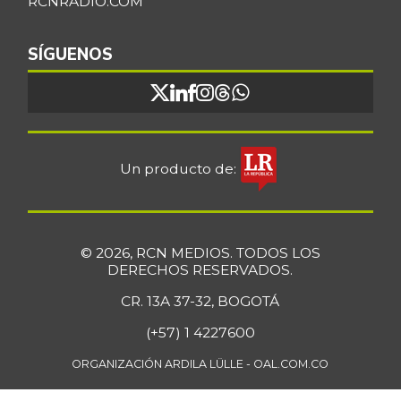
RCNRADIO.COM
Bocachico
$ 16.851,79
importado
SÍGUENOS
+0,97%
07/25/2026
Bocadillo veleño
$ 412,20
+4,57%
07/25/2026
Bola de brazo de
Un producto de:
$ 33.512,58
res
+0,13%
07/25/2026
Bola de pierna de
$ 33.363,35
© 2026, RCN MEDIOS. TODOS LOS
res
DERECHOS RESERVADOS.
+0,14%
07/25/2026
CR. 13A 37-32, BOGOTÁ
Borojó
$ 8.292,33
(+57) 1 4227600
+0,70%
07/25/2026
ORGANIZACIÓN ARDILA LÜLLE - OAL.COM.CO
Bota de res
$ 33.218,47