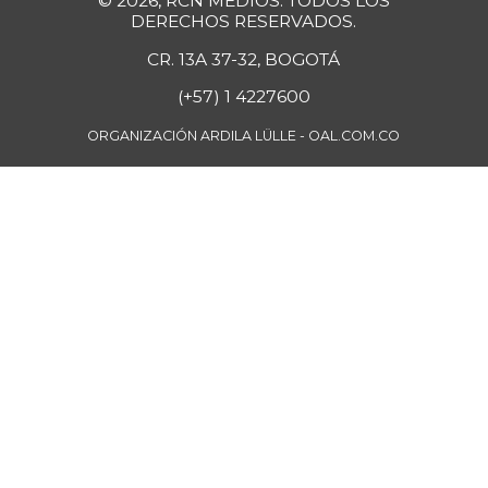
© 2026, RCN MEDIOS. TODOS LOS
DERECHOS RESERVADOS.
CR. 13A 37-32, BOGOTÁ
(+57) 1 4227600
ORGANIZACIÓN ARDILA LÜLLE - OAL.COM.CO