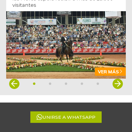
visitantes
VER MÁS
Item
1
of
5
UNIRSE A WHATSAPP