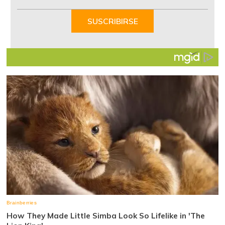
1
of
SUSCRIBIRSE
7