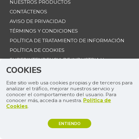
NUESTROS PRODUCTOS
CONTÁCTENOS
AVISO DE PRIVACIDAD
TÉRMINOS Y CONDICIONES
POLÍTICA DE TRATAMIENTO DE INFORMACIÓN
POLÍTICA DE COOKIES
SUPERINTENDENCIA DE INDUSTRIA Y
COMERCIO
COOKIES
Este sitio web usa cookies propias y de terceros para
OTROS PORTALES
analizar el tráfico, mejorar nuestros servicio y
conocer el comportamiento del usuario. Para
LAREPUBLICA.CO
conocer más, acceda a nuestra.
Política de
Cookies
.
ASUNTOSLEGALES.COM.CO
EMPRESAS.LAREPUBLICA.CO
ENTIENDO
CANALRCN.COM
TEMAS DE INTERÉS
RCNRADIO.COM