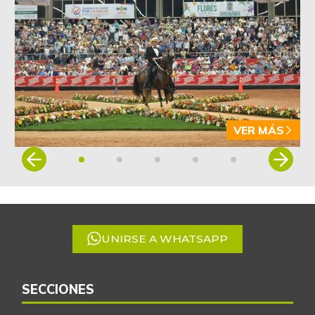
VER MÁS
Item
1
of
5
UNIRSE A WHATSAPP
SECCIONES