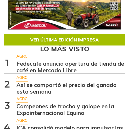
VER ÚLTIMA EDICIÓN IMPRESA
LO MÁS VISTO
AGRO
1
Fedecafe anuncia apertura de tienda de
café en Mercado Libre
AGRO
2
Así se comportó el precio del ganado
esta semana
AGRO
3
Campeones de trocha y galope en la
Expointernacional Equina
AGRO
4
ICA consolidó modelo para impulsar las