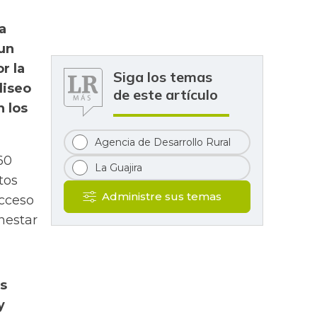
a
 un
r la
Siga los temas
liseo
de este artículo
n los
Agencia de Desarrollo Rural
60
La Guajira
tos
Administre sus temas
acceso
nestar
es
y