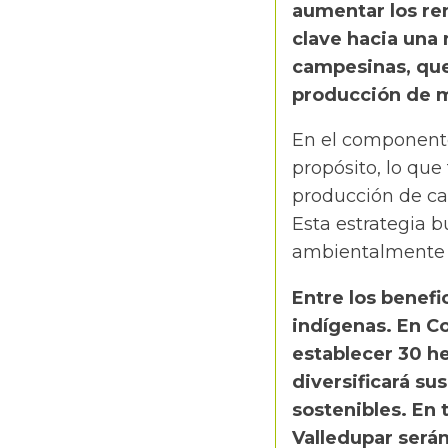
aumentar los re
clave hacia una
campesinas, que
producción de m
En el componente
propósito, lo que
producción de car
Esta estrategia 
ambientalmente r
Entre los benef
indígenas. En Co
establecer 30 h
diversificará su
sostenibles.
En 
Valledupar serán