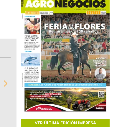
BITÁCORA EMPRESARIAL 10.000 LR
Recopilación clasificada por sectores económi
02
regiones del comportamiento general y detall
de las 10.000 primeras empresas en ventas e
Colombia.
VER ÚLTIMA EDICIÓN IMPRESA