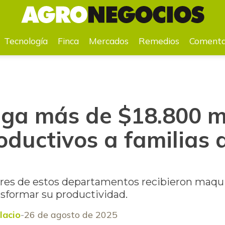
s productivos a familias del Cesar y La Guajira
Tecnología
Finca
Mercados
Remedios
Comenta
ga más de $18.800 mi
oductivos a familias 
a
res de estos departamentos recibieron maqui
sformar su productividad.
lacio
26 de agosto de 2025