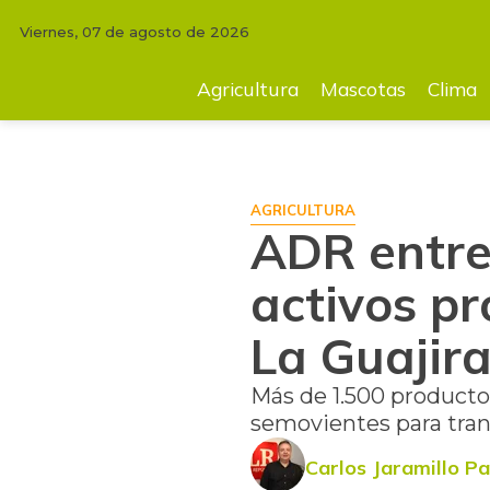
Viernes, 07 de agosto de 2026
INICIO
AGRICULTURA
ADR entrega más de $18.800 millones en activo
Agricultura
Mascotas
Clima
AGRICULTURA
ADR entre
activos pr
La Guajir
Más de 1.500 producto
semovientes para tran
Carlos Jaramillo Pa