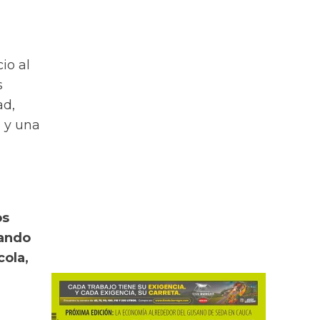
io al
s
ad,
o y una
os
rando
cola,