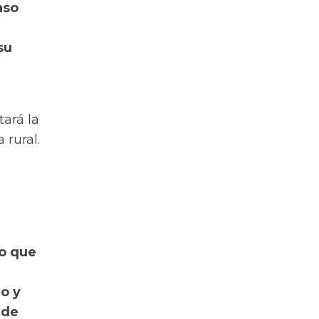
aso
su
tará la
 rural.
lo que
o y
 de