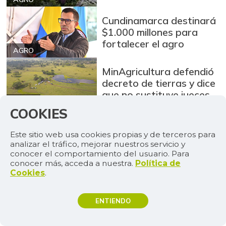
Cundinamarca destinará
$1.000 millones para
fortalecer el agro
AGRO
MinAgricultura defendió
decreto de tierras y dice
que no sustituye jueces
AGRO
COOKIES
En julio… las cinco de Julio
(que no son las de
Este sitio web usa cookies propias y de terceros para
siempre)
analizar el tráfico, mejorar nuestros servicio y
CULTURA
conocer el comportamiento del usuario. Para
conocer más, acceda a nuestra.
Política de
Cookies
.
AGENDA
MÁS
4
ENTIENDO
TEMAS DE INTERÉS
agosto de 2026