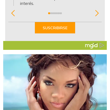
interés.
Item
1
of
SUSCRIBIRSE
7