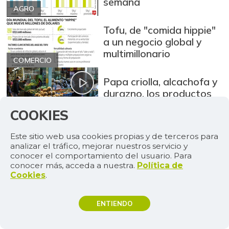
semana
AGRO
Tofu, de "comida hippie"
a un negocio global y
multimillonario
COMERCIO
Papa criolla, alcachofa y
durazno, los productos
que más subieron
COOKIES
AGRO
AGENDA
Este sitio web usa cookies propias y de terceros para
MÁS
analizar el tráfico, mejorar nuestros servicio y
4
conocer el comportamiento del usuario. Para
conocer más, acceda a nuestra.
Política de
Cookies
.
agosto de 2026
La 67ª ExpoInternacional Equina Feria de
ENTIENDO
las Flores espera recibir a más de 25.000
TEMAS DE INTERÉS
visitantes