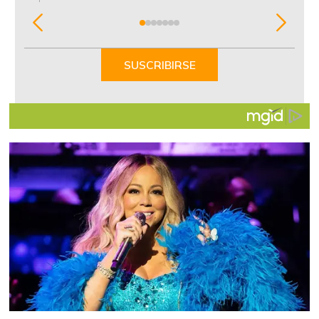
Item
1
of
SUSCRIBIRSE
7