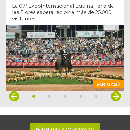
La 67ª ExpoInternacional Equina Feria de
las Flores espera recibir a más de 25.000
visitantes
VER MÁS
Item
1
of
5
UNIRSE A WHATSAPP