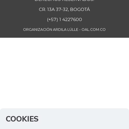
CR. 13A 37-32, BOGOTÁ
(+57) 1 4227600
ORGANIZACIÓN ARDILA LÜLLE - OAL.COM.CO
COOKIES