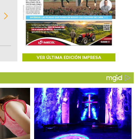
BITÁCORA EMPRESARIAL 10.000 LR
Recopilación clasificada por sectores económi
02
regiones del comportamiento general y detall
de las 10.000 primeras empresas en ventas e
Colombia.
VER ÚLTIMA EDICIÓN IMPRESA