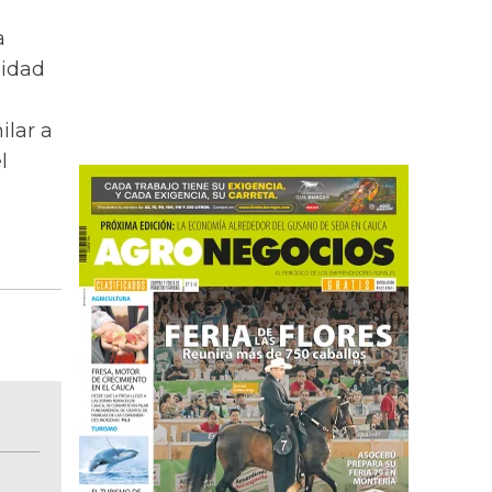
a
lidad
ilar a
l