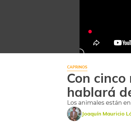
CAPRINOS
Con cinco
hablará d
Los animales están en 
Joaquín Mauricio L