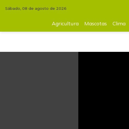
Sábado, 08 de agosto de 2026
INICIO
AGRICULTURA
Con cinco razas y más de 700 caprinos se hab
Agricultura
Mascotas
Clima