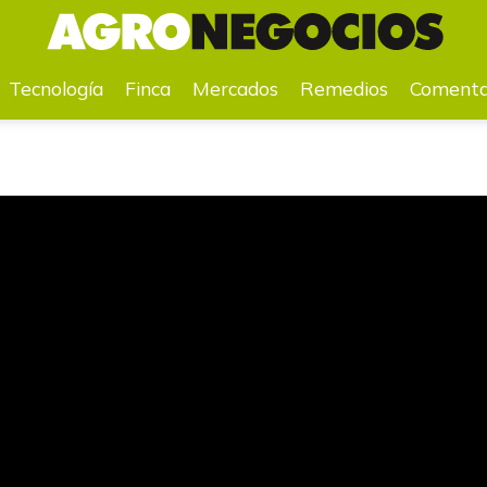
lará de leche de cabra en Agroexpo
Tecnología
Finca
Mercados
Remedios
Comenta