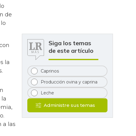
do
an de
 lo
Siga los temas
 con
de este artículo
s la
.
Caprinos
Producción ovina y caprina
on
Leche
 la
Administre sus temas
emia,
o.
 a las