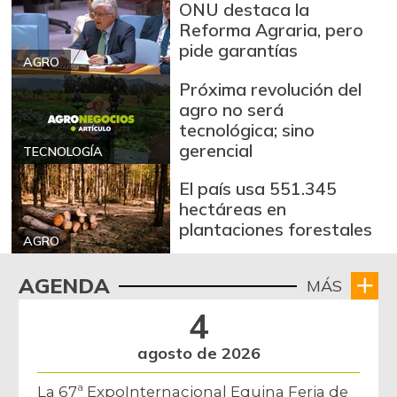
ONU destaca la
Reforma Agraria, pero
pide garantías
AGRO
Próxima revolución del
agro no será
tecnológica; sino
gerencial
TECNOLOGÍA
El país usa 551.345
hectáreas en
plantaciones forestales
AGRO
AGENDA
MÁS
4
agosto de 2026
La 67ª ExpoInternacional Equina Feria de