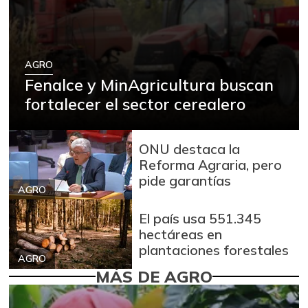
AGRO
Fenalce y MinAgricultura buscan
fortalecer el sector cerealero
ONU destaca la
Reforma Agraria, pero
pide garantías
AGRO
El país usa 551.345
hectáreas en
plantaciones forestales
AGRO
MÁS DE AGRO