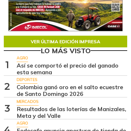
VER ÚLTIMA EDICIÓN IMPRESA
LO MÁS VISTO
AGRO
1
Así se comportó el precio del ganado
esta semana
DEPORTES
2
Colombia ganó oro en el salto ecuestre
de Santo Domingo 2026
MERCADOS
3
Resultados de las loterías de Manizales,
Meta y del Valle
AGRO
4
Fedecafe anuncia apertura de tienda de