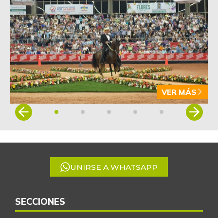
VER MÁS
Item
1
of
5
UNIRSE A WHATSAPP
SECCIONES